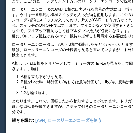
ます。ここでは、インクリメント方式のロータリーエンコーダで説明
ロータリーエンコーダのA相とB相の出力される信号の方式には、様
す。今回は一番単純な機械スイッチが入った物を使用します。この方
ンコーダ内部にスイッチが入っており、片方がGND、もう片方がそれ
れ、スイッチのON/OFFで出力します。マイコンなどで使用するとき
なので、プルアップ抵抗もしくはプルダウン抵抗が必要になります。で
部にプルアップ抵抗があるので、抵抗を必ずしも用意する必要はあり
ロータリーエンコーダは、A相・B相で回転したかどうかがわかりま
細は、ロータリーエンコーダの仕様書を見ると書いていますが、案外
検出できます。
A相もしくはB相をトリガーとして、もう一方のHiかLoを見るだけで
きます。手順は、
A相を立ち下がりを見る。
B相がLoの時、時計回り(もしくは反時計回り)。Hiの時、反時計
り)。
1-2を繰り返す。
となります。これで、回転したかを検知することができます。トリガ
細かな回転を検知できますが、ステップ付きのロータリーエンコーダ
分です。
続きを読む:
[AVR] ロータリーエンコーダを使う