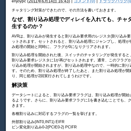
enjoypc
(
2011年6月14日 16:43
)
|
コメント(0)
|
トラックバック(0
チャタリング対策ができたので、その方法を書いておきます。
なぜ、割り込み処理でディレイを入れても、チャ
生するのか？
AVRは、割り込みが発生すると割り込み要求用のレジスタ(割り込み要
ットされます。セットされると、割り込み処理にジャンプし、処理が
み処理の開始と同時に、フラグが0になりクリアされます。
割り込み処理を開始された後、スイッチのチャタリングが発生すると
割り込み要求レジスタに1が再びセットされます。通常、このフラグ
り込み処理が開始されますが、割り込み処理中なので、一時的に割り
す。そのため、割り込み処理が終了したあと、また割り込み処理が開
り、同じ処理が2回実行されてしまうわけです。
解決策
データシートによると、割り込み要求フラグは、割り込み処理が開始
るようです。さらに、割り込み要求フラグに1を書き込むことでも、
きます。
各種割り込みに対応するフラグの一覧を挙げます。
外部割り込み(INT0,INT1) EIFR
ピン変化割り込み0-2(PCIE0-2) PCIFR