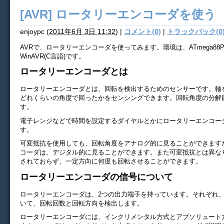
[AVR] ロータリーエンコーダを使う
enjoypc
(
2011年6月 3日 11:32
)
|
コメント(0)
|
トラックバック(0
AVRで、ロータリーエンコーダを使ってみます。環境は、ATmega88P、AV
WinAVR(C言語)です。
ロータリーエンコーダとは
ロータリーエンコーダとは、回転を検出するためのセンサーです。軸
どれくらいの角度で回ったかをセンシングできます。回転角度の分解
す。
電子レンジなどで時間を設定するダイヤルとかにロータリーエンコー
す。
可変抵抗を使用しても、回転角度をアナログ的に見ることができます
コーダは、デジタル的に見ることができます。また可変抵抗とは異な
されておらず、一定方向に何度も回転させることができます。
ロータリーエンコーダの信号について
ロータリーエンコーダは、2つの出力端子を持っています。それぞれ、
いて、回転回数と回転方向を検出します。
ロータリーエンコーダには、インクリメンタル方式とアブソリュート