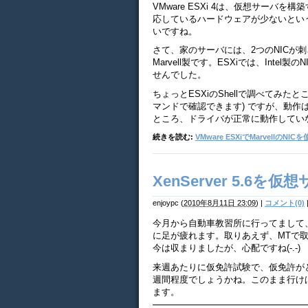
VMware ESXi 4は、仮想サーバ
応しているハードウェアが少ないとい
いですね。
さて、家のサーバには、2つのNICが刺
Marvell製です。ESXiでは、Intel製
せんでした。
ちょっとESXiのShellで調べてみたと
マンドで確認できます) ですが、動作は
ところ、ドライバが正常に動作してい
続きを読む:
VMware ESXiでMarvellのN
XenServer 5.6を
enjoypc
(
2010年8月11日 23:09
)
|
コメント(0)
今月から自動車教習所に行ってまして
に足が疲れます。取りあえず、MTで取っ
今は収まりましたが、心配ですね(-.-)
来週あたりに仮免許試験で、仮免許が
週間程度でしょうかね。このまま行け
ます。