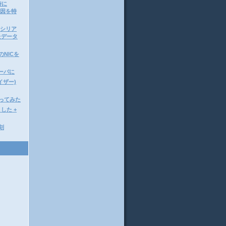
時に
原因を特
ってシリア
たデータ
lのNICを
サーバに
イザー)
を使ってみた
した +
時刻