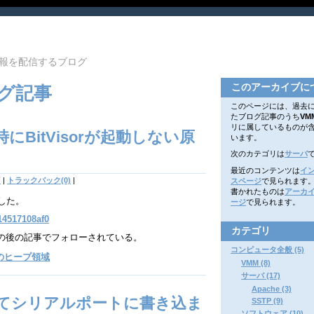
報を配信するブログ
このアーカイブに
グ記事
このページには、過去
たブログ記事のうち
VM
リに属しているものが
有効時にBitVisorが起動しない原
います。
次のカテゴリは
サーバ
最近のコンテンツは
イ
)
|
トラックバック(0)
|
スページ
で見られます
書かれたものは
アーカ
下した。
ージ
で見られます。
014517108af0
カテゴリ
の後の記事でフォローされている。
コンピュータ全般 (5)
orのヒープ領域
VMM (8)
サーバ (17)
Apache (3)
Pを使ってシリアルポートに書き込ま
SSTP (9)
ソフトウェア (10)