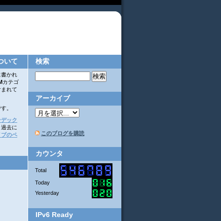
ついて
検索
に書かれ
M
カテゴ
含まれて
アーカイブ
です。
ンデック
。過去に
このブログを購読
イブのペ
カウンタ
Total
Today
Yesterday
IPv6 Ready