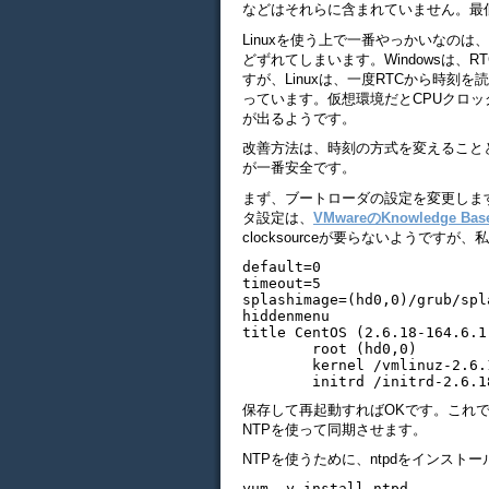
などはそれらに含まれていません。最
Linuxを使う上で一番やっかいなのは
どずれてしまいます。Windowsは、RTC(
すが、Linuxは、一度RTCから時
っています。仮想環境だとCPUクロ
が出るようです。
改善方法は、時刻の方式を変えることと
が一番安全です。
まず、ブートローダの設定を変更します。以
タ設定は、
VMwareのKnowledge Bas
clocksourceが要らないようで
default=0

timeout=5

splashimage=(hd0,0)/grub/spl
hiddenmenu

title CentOS (2.6.18-164.6.1.
        root (hd0,0)

        kernel /vmlinuz-2.6.
保存して再起動すればOKです。これ
NTPを使って同期させます。
NTPを使うために、ntpdをインスト