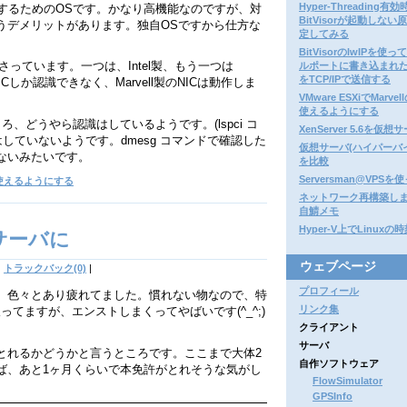
Hyper-Threading有効
を構築するためのOSです。かなり高機能なのですが、対
BitVisorが起動しない
うデメリットがあります。独自OSですから仕方な
定してみる
BitVisorのlwIPを使
さっています。一つは、Intel製、もう一つは
ルポートに書き込まれ
をTCP/IPで送信する
のNICしか認識できなく、Marvell製のNICは動作しま
VMware ESXiでMarvel
使えるようにする
ころ、どうやら認識はしているようです。(lspci コ
XenServer 5.6を仮想
していないようです。dmesg コマンドで確認した
仮想サーバ(ハイパーバ
ないみたいです。
を比較
Serversman@VPS
ICを使えるようにする
ネットワーク再構築しま
自鯖メモ
Hyper-V上でLinuxの
仮想サーバに
ウェブページ
|
トラックバック(0)
|
プロフィール
、色々とあり疲れてました。慣れない物なので、特
リンク集
てますが、エンストしまくってやばいです(^_^;)
クライアント
サーバ
とれるかどうかと言うところです。ここまで大体2
自作ソフトウェア
ば、あと1ヶ月くらいで本免許がとれそうな気がし
FlowSimulator
GPSInfo