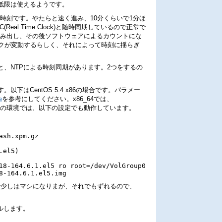
低限は使えるようです。
、時刻です。やたらと速く進み、10分くらいで1分ほ
Real Time Clock)と随時同期しているので正常で
刻を読み出し、その後ソフトウェアによるカウントにな
ックが変動するらしく、それによって時刻に揺らぎ
、NTPによる時刻同期があります。2つをするの
下はCentOS 5.4 x86の場合です。パラメー
e
を参考にしてください。x86_64では、
すが、私の環境では、以下の設定でも動作しています。
ash.xpm.gz

el5)

18-164.6.1.el5 ro root=/dev/VolGroup00/LogVol00 hda=nopr
で少しはマシになりまが、それでもずれるので、
ールします。