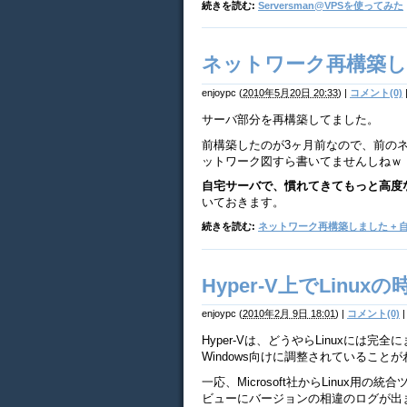
続きを読む:
Serversman@VPSを使ってみた
ネットワーク再構築しま
enjoypc
(
2010年5月20日 20:33
)
|
コメント(0)
サーバ部分を再構築してました。
前構築したのが3ヶ月前なので、前の
ットワーク図すら書いてませんしねｗ
自宅サーバで、慣れてきてもっと高度
いておきます。
続きを読む:
ネットワーク再構築しました + 
Hyper-V上でLinuxの
enjoypc
(
2010年2月 9日 18:01
)
|
コメント(0)
|
Hyper-Vは、どうやらLinuxに
Windows向けに調整されていること
一応、Microsoft社からLinux用の
ビューにバージョンの相違のログが出