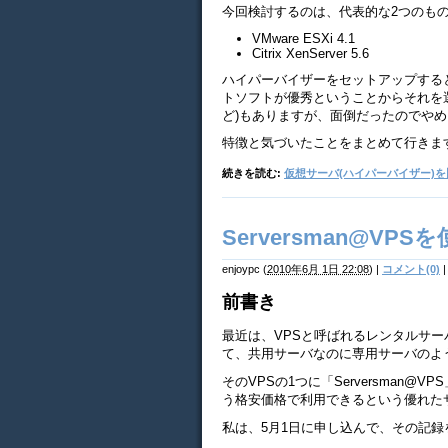
今回検討するのは、代表的な2つのも
VMware ESXi 4.1
Citrix XenServer 5.6
ハイパーバイザーをセットアップする
トソフトが優秀ということからそれを選ん
ど)もありますが、面倒だったのでや
特徴と気づいたことをまとめて行きま
続きを読む:
仮想サーバ(ハイパーバイザー)を
Serversman@VP
enjoypc
(
2010年6月 1日 22:08
)
|
コメント(0)
|
前書き
最近は、VPSと呼ばれるレンタルサー
て、共用サーバなのに専用サーバのよ
そのVPSの1つに「Serversman@
う格安価格で利用できるという優れた
私は、5月1日に申し込んで、その記録