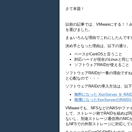
さて本題！
以前の記事では、VMwareにする！！みた
を選びました。
まぁいろんな理由でこれにしたんです
決め手となった理由は、以下の通り。
ベースがCentOSと言うこと
対応ハードが現在のLinuxと同じ
ソフトウェアRAIDが使えること
ソフトウェアRAIDが一番の理由ですね
と心配なので・・・
ソフトウェアRAIDの導入方法は、以
無料になった XenServer を RA
無償になったXenServerのRAID
VMwareでも、NFSなどのNASや
して、ストレージ側でRAIDを組めば
ないし、別途ストレージ通信用のNICが必
もNFSでの外部ストレージに対応して