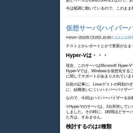
あとベースがCentOS/RHELなので
今は順調に動いているので、このまま
仮想サーバ(ハイパー
enjoypc
(
2010年7月29日 15:46
)
|
コメント(0)
テストとかレポートとかで更新が止ま
Hyper-Vは・・・
現在、このサーバはMicrosoft Hy
Hyper-Vでは、Windowsを仮想化
に関してサポートがあまりされていま
以前の記事に、Linuxゲストの時刻
に、結構使いにくいハイパーバイザー
なので、今回はハイパーバイザーを比
※Hyper-Vのサーバは、2台所持し
しました。その時に、1時間ほどサー
た方は、すみません。
検討するのは2種類