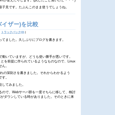
、yumが使えたりします。(試したこと無いけど・・・)
様子見です。たぶんこのまま使うでしょうね。
バイザー)を比較
|
トラックバック(0)
|
ってました。久しぶりにブログを書きます。
per-Vで動いていますが、どうも使い勝手が悪いです。
することを前提に作られているようなものなので、Linux
せん。
のずれの深刻さを書きました。それからわかるよう
です。
較してみました。
ているので、Webサーバ群を一度そちらに移して、検討
バがダウンしている時がありました。そのときに来