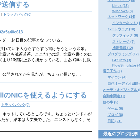
Pで送信する
Linux (13)
Windows (8)
)
|
トラックバック(0)
|
ネットワーク (14)
インターネット (1
ハードウェア (20)
802a5a40c613
グラフィック (8)
カレンダー 14日目の記事となっている。
ストレージ (9)
携帯電話 (12)
own に慣れている人ならすらすら書けそうという印象。
文章とも滅茶苦茶。ここだけの話、文章を書くのに
プログラミング (12)
り10倍以上多く掛かっている。まあ Qiita に限
GPSInfo (3)
FlowSimulator (4
電子工作 (1)
。公開されてから見たが、ちょっと長いな。。
マイコン (4)
自作オーディオ回路 (
オーディオビジュアル (5
rvellのNICを使えるようにする
自動車関連 (1)
他の事 (5)
|
トラックバック(0)
|
ゲーム (6)
、ホットしているところです。ちょっとハンドルが
ブログ (8)
したが、結果は大丈夫でした。エンストもなく、そ
日記 (21)
最近のブログ記事