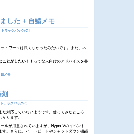
した + 自鯖メモ
|
トラックバック(0)
|
ネットワークは良くなかったみたいです。まだ、ネ
なことがしたい！！
ってな人向けのアドバイスを書
自鯖メモ
時刻
トラックバック(0)
|
は完全にまだ対応していないようです。使ってみたところ、
がわかります。
統合ツールが用意されていますが、Hyper-Vのイベント
ます。さらに、ハートビートやシャットダウン機能