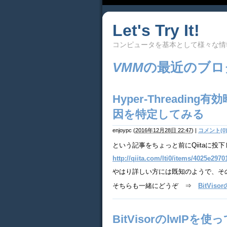
Let's Try It!
コンピュータを基本として様々な情
VMM
の最近のブロ
Hyper-Threading
因を特定してみる
enjoypc
(
2016年12月28日 22:47
)
|
コメント(0
という記事をちょっと前にQiitaに投
http://qiita.com/lti0/items/4025e297
やはり詳しい方には既知のようで、そ
そちらも一緒にどうぞ ⇒
BitVis
BitVisorのlwI