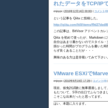
れたデータをTCP/I
enjoypc
(
2016年12月14日 00:00
)
|
コメント(0
という記事を Qiita に投稿した。
http://qiita.com/lti0/items/f9d27ded
この記事は、BitVisor アドベント
Qiita を初めて使ったが、Markd
自分はあまり書かないのでスタイル・
掛かった時間がプログラムを書いた時間よ
らず良くあることだが・・・
興味のある方は是非覗いてみて下さい
VMware ESXiでMa
enjoypc
(
2010年8月19日 17:29
)
|
コメント(0)
現在、仮免許試験に無事通過しまして
もたついて、S字の出口でふらつきま
こそこな出来だったと思ってます。
はい、本題に入ります。