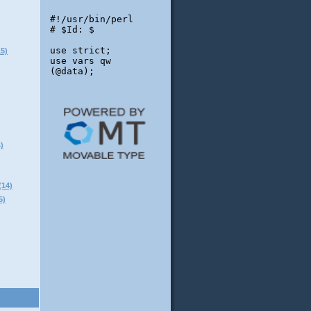
5)
)
14)
)