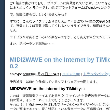
はC言語で書かれており、プログラムに内蔵されています。こいつをど
にまとめようと考え中です。(想定プラットフォームはWindowsなのでD
で、実際に作らないといけませんかね？
すでに、こんなライブラリありませんか？ C言語でchar型の文字列
て、整数もしくは実数で返してくれるというライブラリ。精度はそん
せん。
ライブラリがあるといろいろ楽なんですが、とりあえず自分で作るこ
また、逆ポーランド記法か・・
MIDI2WAVE on the Internet by TiMid
0.2
enjoypc
(
2009年5月21日 11:47
)
|
コメント(0)
|
トラックバック(0
予告通り、以前から作成しているソフトウェアを公開します。
MIDI2WAVE on the Internet by TiMidity++
これは、楽器演奏ファイルであるMIDI ファイルから音声波形データ
前の通り、インターネット上で行うことが出来ます。
それには、TiMidity++と呼ばれるフリーのシンセサイザを利用して
ータに変換できます。現在対応している音声データの圧縮形式は、MP3、