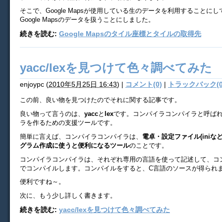
そこで、Google Mapsが使用している生のデータを利用することに
Google Mapsのデータを扱うことにしました。
続きを読む:
Google Mapsのタイル座標とタイルの取得先
yacc/lexを見つけて色々調べてみた
enjoypc
(
2010年5月25日 16:43
)
|
コメント(0)
|
トラックバック(0
この前、良い物を見つけたのでそれに関する記事です。
良い物って言うのは、
yacc
と
lex
です。コンパイラコンパイラと呼ば
ラを作るための支援ツールです。
簡単に言えば、コンパイラコンパイラは、
電卓・設定ファイル(iniな
グラム作成に使うと便利になるツール
のことです。
コンパイラコンパイラは、それぞれ専用の言語を使って記述して、コ
でコンパイルします。コンパイルをすると、C言語のソースが得られ
便利ですね～。
次に、もう少し詳しく書きます。
続きを読む:
yacc/lexを見つけて色々調べてみた