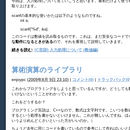
今回は、入力処理について見ていこうと思います。最初だけよく使うsc
取り上げます。
scanfの基本的な使いかたは以下のようなものですね。
int a;
scanf("%d", &a);
このコードは数値を読み取るものです。これは、まだ安全なコードで
な動作になるときがある
ので、それを重視して説明していきます。
続きを読む:
[C言語] 入力処理について (数値編)
算術演算のライブラリ
enjoypc
(
2009年8月 9日 23:10
)
|
コメント(0)
|
トラックバック(0
これからプログラミングをしようと思っているんですが、どうしても
いけないということがわかっています。
これをどうするか？
プログラミング言語は、C++なので、数式は文字列です。こいつを数
するという処理を書かないといけません。これが難しいんですね、ほ
いうよりめんどくさいといった方がいいのか。）
ちょうど去年に同じコードを書いているので参考にして作ればいいと