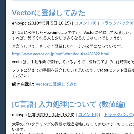
Vectorに登録してみた
enjoypc
(
2010年3月 5日 10:15
)
|
コメント(0)
|
トラックバック(0
3月1日に公開したFlowSimulatorですが、Vectorに登録してみまし
すれば、見てくれる人も少しは多くなるんじゃないでしょうか。
と言うわけで、さっそく登録したページが公開になっています。
http://www.vector.co.jp/soft/winnt/edu/se482322.html
vectorは、手動作業で登録しているようで、登録完了までには時間が
ソフト公開までの手順を紹介したいと思います。vectorにソフト登
ください。
続きを読む:
Vectorに登録してみた
[C言語] 入力処理について (数値編)
enjoypc
(
2009年10月14日 15:26
)
|
コメント(0)
|
トラックバック(
大学のプログラミングの課題が最近複雑になってきたので、ちょっと
います。