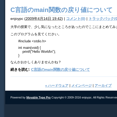
C言語のmain関数の戻り値について
enjoypc
(
2009年4月14日 19:42
)
|
コメント(0)
|
トラックバック(0
大学の授業で、少し気になったところがあったのでここにまとめてみ
このプログラムを見てください。
#include <stdio.h>
int main(void) {
printf("Hello World\n");
}
なんかおかしくありませんかね？
続きを読む:
C言語のmain関数の戻り値について
« ハードウェア
|
メインページ
|
アーカイブ
Powered by
Movable Type Pro
Copyright © 2009-2016 enjoypc. All Rights Reserve