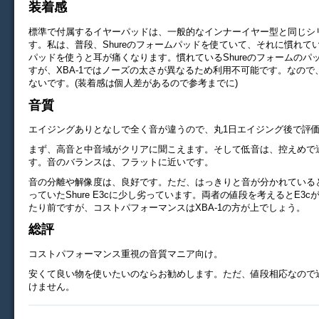
装着感
標準で付属するイヤーパッドは、一般的なインナーイヤー型と同じシ
す。私は、普段、Shureのフォームパッドを使ていて、それに慣れてい
パッドを使うと耳が痛くなります。慣れているShureのフォームのパ
すが、XBA-1ではノーズの太さが異なるため利用不可能です。なので
ないです。(装着感は個人差があるので参考までに)
音質
エイジングありとなしで全く音が違うので、丸1日エイジング後で評
まず、高音と中音域がクリアに聞こえます。そして低音は、控えめで
す。音のバランスは、フラットに近いです。
音の分離や解像度は、良好です。ただ、はっきりと音が分かれている
っていたShure E3cに少し劣っています。両者の値段を考えるとE3
たり前ですが、コストパフォーマンスはXBA-1の方が上でしょう。
総評
コストパフォーマンス重視の音質マニア向け。
安くて良い物を使いたいのならお勧めします。ただ、値段相応なので
けません。