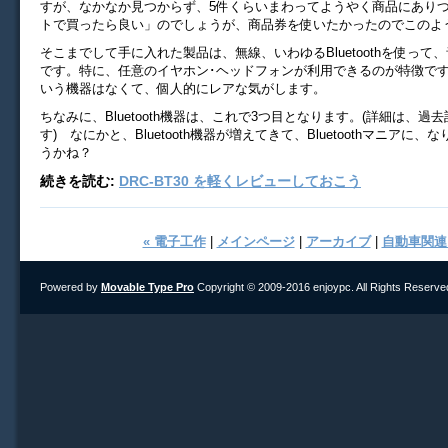
すが、なかなか見つからず、5件くらいまわってようやく商品にありつ
トで買ったら良い」のでしょうが、商品券を使いたかったのでこのよ
そこまでして手に入れた製品は、無線、いわゆるBluetoothを使って
です。特に、任意のイヤホン･ヘッドフォンが利用できるのが特徴で
いう機器はなくて、個人的にレアな気がします。
ちなみに、Bluetooth機器は、これで3つ目となります。(詳細は、過
す) なにかと、Bluetooth機器が増えてきて、Bluetoothマニアに
うかね？
続きを読む:
DRC-BT30 を軽くレビューしておこう
« 電子工作
|
メインページ
|
アーカイブ
|
自動車関連 
Powered by
Movable Type Pro
Copyright © 2009-2016 enjoypc. All Rights Reserve