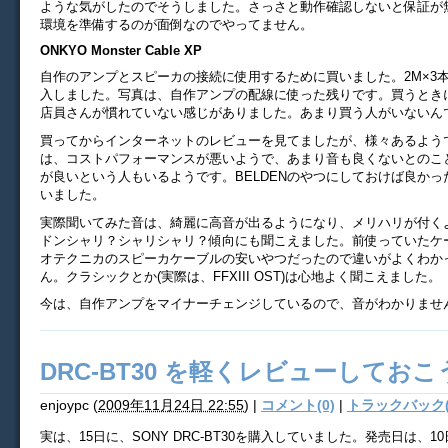
ような気がしたのでそうしました。さっさと動作確認しないと保証が
環境を準備するのが面倒なのでやってません。
ONKYO Monster Cable XP
自作のアンプとスピーカの接続に使用するために買いました。2M×3
入しました。写真は、自作アンプの配線に使った残りです。買うとき
店員さんが慣れていない感じがありました。あまり買う人がいないん
買ってからインターネットのレビューを見てましたが、様々あるよう
は、コストパフォーマンスが悪いようで、あまり音も良くないとのこ
が良いという人もいるようです。BELDENのやつにしておけば良か
いました。
実際聞いてみた音は、綺麗に高音が出るようになり、メリハリが付く
ドンシャリ？シャリシャリ？傾向にも聞こえました。前使っていたケ
オテクニカのスピーカケーブルの安いやつだったので違いがよくわか
ん。クラシックとか(実際は、FFXIII OST)は心地よく聞こえました。
今は、自作アンプをマイナーチェンジしているので、音がわかりませ
DRC-BT30 を軽くレビューしておこ
enjoypc
(
2009年11月24日 22:55
)
|
コメント(0)
|
トラックバック(
実は、15日に、SONY DRC-BT30を購入していました。発売日は、