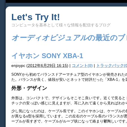
Let's Try It!
コンピュータを基本として様々な情報を配信するブログ
オーディオビジュアル
の最近のブ
イヤホン SONY XBA-1
enjoypc
(
2012年6月29日 16:15
)
|
コメント(0)
|
トラックバック(0
SONYから初めてバランスドアーマチュア型のイヤホンが発売された
た。バランスが良く、値段が安いとネットで好評だった「XBA-1」を
外形・デザイン
外形は、コンパクトで、デザインもそこそこ良いです。近くで見ると
チックの安っぽい感じに見えますが、耳に入れて遠くから見ればわか
少し気になったのは、ケーブル長です。このイヤホンは、ケーブルの
が異なるu型を採用しています。この左右のケーブル長のバランスが
ーブルが長すぎで、ケーブルがループ状になって絡まり鬱陶しいです