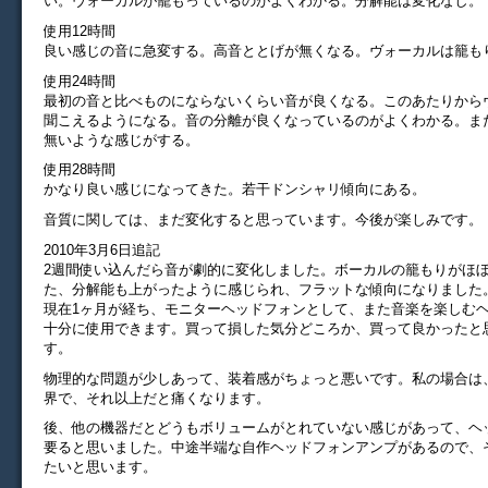
い。ヴォーカルが籠もっているのがよくわかる。分解能は変化なし。
使用12時間
良い感じの音に急変する。高音ととげが無くなる。ヴォーカルは籠も
使用24時間
最初の音と比べものにならないくらい音が良くなる。このあたりから
聞こえるようになる。音の分離が良くなっているのがよくわかる。ま
無いような感じがする。
使用28時間
かなり良い感じになってきた。若干ドンシャリ傾向にある。
音質に関しては、まだ変化すると思っています。今後が楽しみです。
2010年3月6日追記
2週間使い込んだら音が劇的に変化しました。ボーカルの籠もりがほ
た、分解能も上がったように感じられ、フラットな傾向になりました
現在1ヶ月が経ち、モニターヘッドフォンとして、また音楽を楽しむ
十分に使用できます。買って損した気分どころか、買って良かったと
す。
物理的な問題が少しあって、装着感がちょっと悪いです。私の場合は
界で、それ以上だと痛くなります。
後、他の機器だとどうもボリュームがとれていない感じがあって、ヘ
要ると思いました。中途半端な自作ヘッドフォンアンプがあるので、
たいと思います。