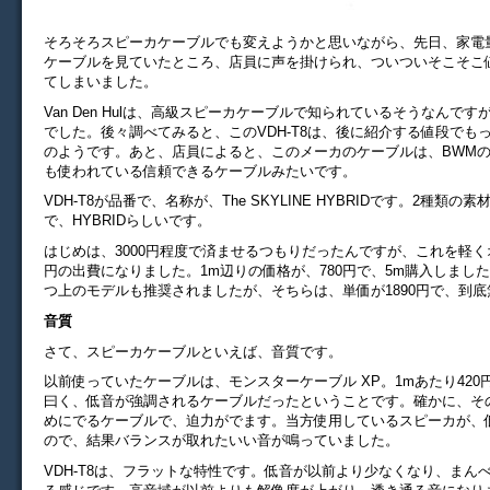
そろそろスピーカケーブルでも変えようかと思いながら、先日、家電
ケーブルを見ていたところ、店員に声を掛けられ、ついついそこそこ
てしまいました。
Van Den Hulは、高級スピーカケーブルで知られているそうなんで
でした。後々調べてみると、このVDH-T8は、後に紹介する値段でも
のようです。あと、店員によると、このメーカのケーブルは、BWM
も使われている信頼できるケーブルみたいです。
VDH-T8が品番で、名称が、The SKYLINE HYBRIDです。2種類
で、HYBRIDらしいです。
はじめは、3000円程度で済ませるつもりだったんですが、これを軽くオ
円の出費になりました。1m辺りの価格が、780円で、5m購入しまし
つ上のモデルも推奨されましたが、そちらは、単価が1890円で、到
音質
さて、スピーカケーブルといえば、音質です。
以前使っていたケーブルは、モンスターケーブル XP。1mあたり420
曰く、低音が強調されるケーブルだったということです。確かに、そ
めにでるケーブルで、迫力がでます。当方使用しているスピーカが、
ので、結果バランスが取れたいい音が鳴っていました。
VDH-T8は、フラットな特性です。低音が以前より少なくなり、まん