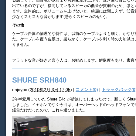
る感じです。高音域が以前よりも解像度が上がり、透き通る音になり
出ているのですが、指向しているスピーカの低音が貧弱のため、ほと
ます。全体的に、ボリュームを上げないと、綺麗には聞こえず、低音
少なくスカスカな音がします(恐らくスピーカのせい)。
その他
ケーブル自体の物理的な特性は、以前のケーブルよりも細く、かなり
た。ケーブルを覆う皮膜は、柔らかく、ケーブルを剥く時の力加減は
りません。
フラットな音が好きと言う人は、お勧めします。解像度もあり、素直
SHURE SRH840
enjoypc
(
2010年2月 3日 17:05
)
|
コメント(0)
|
トラックバック(0
2年半愛用していた Shure E4c が断線してしまったので、新しく Shure
しました。イヤホンでなく今回は、オーバーヘッドのヘッドフォンで
鑑賞だけだったので、これを選びました。