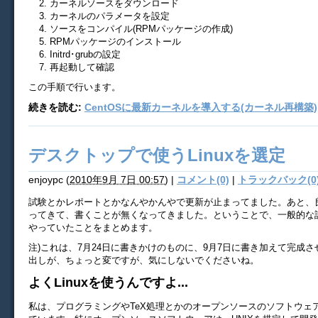
カーネルソースをダウンロード
カーネルのパラメータを設定
ソースをコンパイル(RPMパッケージの作成)
RPMパッケージのインストール
Initrd･grubの設定
再起動して確認
この手順で行います。
続きを読む:
CentOSに最新カーネルを導入する(カーネル再構築)
デスクトップで使うLinuxを選定
enjoypc
(
2010年9月 7日 00:57
)
|
コメント(0)
|
トラックバック(0
試験とかレポートとかなんやかんやで更新が止まってました。あと、
ってきて、書くことが無くなってきました。ということで、一般的な
やっていたことをまとめます。
注)これは、7月24日に書きかけのものに、9月7日に書き加えて完成
出しが、ちょっと変ですが、気にしないでくださいね。
よくLinuxを使うんですよ...
私は、プログラミングやTeX処理とかのオープンソースのソフトウェアは