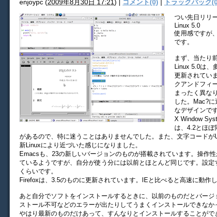
enjoypc
(
2009年8月30日 17:21
)
|
コメント(0)
|
トラックバック(0
つい先日リリース
Linux 5.0
使用感ですが
です。
まず、当たり前
Linux 5.
更新されてい
クアンドフィ
まったく異な
した。Mac?
なデザインで
X Window 
は、4.2とほ
があるので、特に迷うことはありませんでした。また、文字コードがUT
新Linuxにより近づいた感じになりました。
Emacsも、23の新しいバージョンのものが搭載されています。操作
ているようですが、自分が使う分には以前とほとんど同じです。設定
くらいです。
Firefoxは、3.5のものに更新されています。IEと比べると高速に動作
あと自分でソフトをインストールするときに、以前のものだとバージ
ストール不可などのエラーが出たりしてうまくインストールできなか
やはり最新のものだけあって、すんなりとインストールすることがで