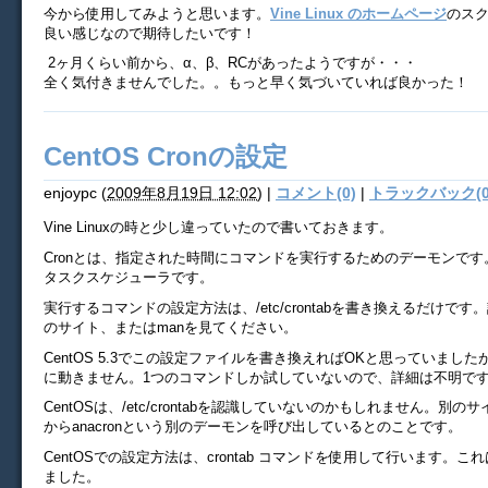
今から使用してみようと思います。
Vine Linux のホームページ
のス
良い感じなので期待したいです！
2ヶ月くらい前から、α、β、RCがあったようですが・・・
全く気付きませんでした。。もっと早く気づいていれば良かった！
CentOS Cronの設定
enjoypc
(
2009年8月19日 12:02
)
|
コメント(0)
|
トラックバック(0
Vine Linuxの時と少し違っていたので書いておきます。
Cronとは、指定された時間にコマンドを実行するためのデーモンです。W
タスクスケジューラです。
実行するコマンドの設定方法は、/etc/crontabを書き換えるだけで
のサイト、またはmanを見てください。
CentOS 5.3でこの設定ファイルを書き換えればOKと思っていまし
に動きません。1つのコマンドしか試していないので、詳細は不明で
CentOSは、/etc/crontabを認識していないのかもしれません。別のサ
からanacronという別のデーモンを呼び出しているとのことです。
CentOSでの設定方法は、crontab コマンドを使用して行います。
ました。