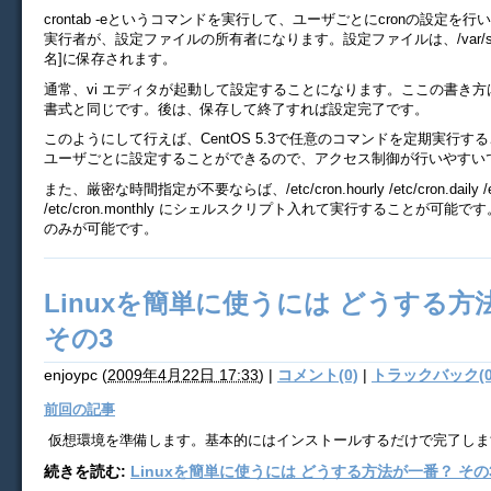
crontab -eというコマンドを実行して、ユーザごとにcronの設定を
実行者が、設定ファイルの所有者になります。設定ファイルは、/var/spool
名]に保存されます。
通常、vi エディタが起動して設定することになります。ここの書き方は、/et
書式と同じです。後は、保存して終了すれば設定完了です。
このようにして行えば、CentOS 5.3で任意のコマンドを定期実行す
ユーザごとに設定することができるので、アクセス制御が行いやすい
また、厳密な時間指定が不要ならば、/etc/cron.hourly /etc/cron.daily /etc
/etc/cron.monthly にシェルスクリプト入れて実行することが可能です
のみが可能です。
Linuxを簡単に使うには どうする方
その3
enjoypc
(
2009年4月22日 17:33
)
|
コメント(0)
|
トラックバック(0
前回の記事
仮想環境を準備します。基本的にはインストールするだけで完了しま
続きを読む:
Linuxを簡単に使うには どうする方法が一番？ その