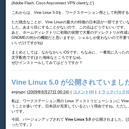
(Adobe Flash, Cisco Anyconnect VPN clientなど)
これからは、Vine Linux 5.0を、ワークステーション用として利用
ただ残念なことが、Vine Linuxの最大の特徴の日本語が一部できて
した。あまり目にすることがないので、この点はどうでもいいです。
あと、ホームディレクトリに初期の状態で大量のディレクトリが作成
GNOMEの何かの機能だと思いますが、シェルしか使わないので不要
いいだけですがね)
まとめとしては、なかなかいいOSです。ちなみに、一番気に入ったの
文字配色です(また地味なところですなw)。
ぜひインストールしてみてはどうですか？
Vine Linux 5.0 が公開されていまし
enjoypc
(
2009年8月27日 00:24
)
|
コメント(0)
|
トラックバック(0
私は、ワークステーション用の Linux ディストリビューションに Vine 
うことが多いです。日本語が充実しているという理由ですね。ただし
いです。
今回、バージョンアップされて
Vine Linux 5.0
が公開されました。(
ったです。)