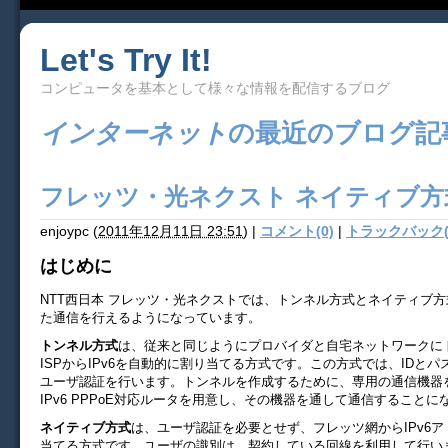
Let's Try It!
コンピュータを基本として様々な情報を配信するブログ
インターネット
の最近のブログ記
フレッツ・光ネクスト ネイティブ方式
enjoypc
(
2011年12月11日 23:51
)
|
コメント(0)
|
トラックバック(
はじめに
NTT西日本 フレッツ・光ネクストでは、トンネル方式とネイティブ方式
た通信を行えるようになっています。
トンネル方式
は、従来と同じようにプロバイダと自宅ネットワークに
ISPからIPv6を自動的に割り当てる方式です。この方式では、IDと
ユーザ認証を行います。トンネルを作成するために、専用の通信機器
IPv6 PPPoE対応ルータを用意し、その機器を通して通信することに
ネイティブ方式
は、ユーザ認証を必要とせず、フレッツ網からIPv6
当てる方式です。ユーザの識別は、契約している回線を利用して行い