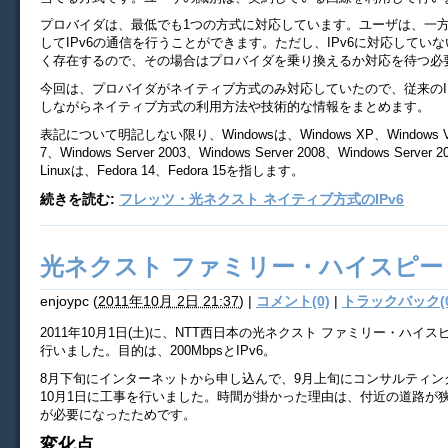
プロバイダは、最低でも1つの方式に対応しています。ユーザは、一
してIPv6の通信を行うことができます。ただし、IPv6に対応してい
く存在するので、その場合はプロバイダを乗り換えるか対応を待つ必
今回は、プロバイダがネイティブ方式のみ対応していたので、従来のI
しながらネイティブ方式の利用方法や技術的な情報をまとめます。
表記について明記しない限り、Windowsは、Windows XP、Windows Vis
7、Windows Server 2003、Windows Server 2008、Windows Serve
Linuxは、Fedora 14、Fedora 15を指します。
続きを読む:
フレッツ・光ネクスト ネイティブ方式のIPv6
光ネクスト ファミリー・ハイスピー
enjoypc
(
2011年10月 2日 21:37
)
|
コメント(0)
|
トラックバック(0
2011年10月1日(土)に、NTT西日本の光ネクスト ファミリー・ハイ
行いました。目的は、200MbpsとIPv6。
8月下旬にインターネットから申し込んで、9月上旬にコンサルティン
10月1日に工事を行いました。時間が掛かった理由は、付近の道路が
が必要になったためです。
変化点