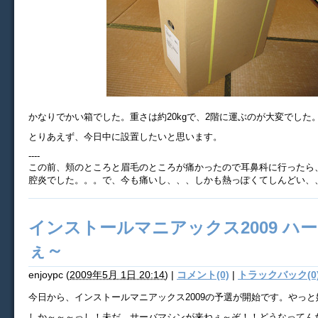
かなりでかい箱でした。重さは約20kgで、2階に運ぶのが大変でした
とりあえず、今日中に設置したいと思います。
----
この前、頬のところと眉毛のところが痛かったので耳鼻科に行ったら
腔炎でした。。。で、今も痛いし、、、しかも熱っぽくてしんどい、
インストールマニアックス2009 ハ
ぇ～
enjoypc
(
2009年5月 1日 20:14
)
|
コメント(0)
|
トラックバック(0
今日から、インストールマニアックス2009の予選が開始です。やっ
しか～～～っし！未だ、サーバマシンが来ねぇ～ぞ！！どうなってん