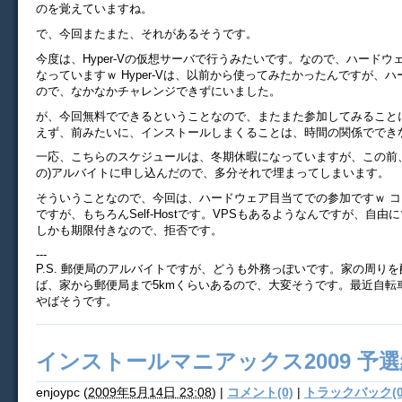
のを覚えていますね。
で、今回またまた、それがあるそうです。
今度は、Hyper-Vの仮想サーバで行うみたいです。なので、ハードウ
なっていますｗ Hyper-Vは、以前から使ってみたかったんですが、
ので、なかなかチャレンジできずにいました。
が、今回無料でできるということなので、またまた参加してみること
えず、前みたいに、インストールしまくることは、時間の関係ででき
一応、こちらのスケジュールは、冬期休暇になっていますが、この前
の)アルバイトに申し込んだので、多分それで埋まってしまいます。
そういうことなので、今回は、ハードウェア目当てでの参加ですｗ 
ですが、もちろんSelf-Hostです。VPSもあるようなんですが、自由
しかも期限付きなので、拒否です。
---
P.S. 郵便局のアルバイトですが、どうも外務っぽいです。家の周り
ば、家から郵便局まで5kmくらいあるので、大変そうです。最近自転
やばそうです。
インストールマニアックス2009 予
enjoypc
(
2009年5月14日 23:08
)
|
コメント(0)
|
トラックバック(0