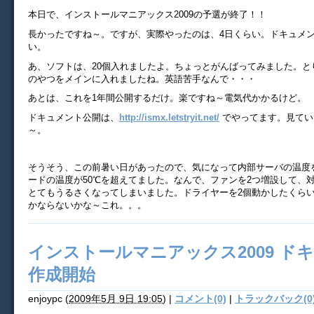
本日で、インストールマニアックス2009の予選が終了！！
長かったですね～。ですが、実際やったのは、4日くらい。ドキュメン
い。
あ、ソフトは、20個入れましたよ。ちょっとがんばってみました。と
のやつをメインに入れましたね。英語苦手なんで・・・
あとは、これを1年間公開するだけ。楽ですね～電気代かかるけど。
ドキュメント公開は、
http://ismx.letstryit.net/
でやってます。見てい
～。
そうそう、この前暑い日があったので、気になって内部サーバの温度
ードの温度が50℃を超えてました。なんで、ファンを2つ増設して、
とてもうるさくなってしまいました。ドライヤーを2個動かしたくら
かならないかな～これ。。。
インストールマニアックス2009 ド
作成開始
enjoypc
(
2009年5月 9日 19:05
)
|
コメント(0)
|
トラックバック(0