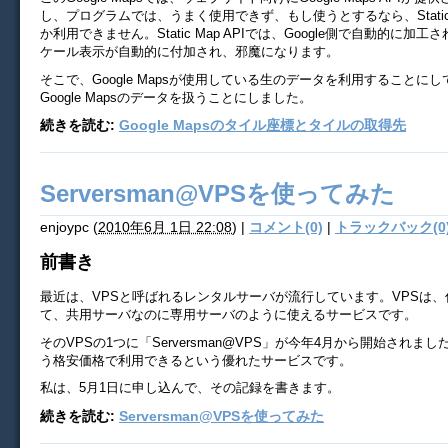
し、プログラムでは、うまく使用できず、もし使うとするなら、Static M
か利用できません。Static Map APIでは、Google側で自動的に加
ケール表示が自動的に付加され、邪魔になります。
そこで、Google Mapsが使用している生のデータを利用することに
Google Mapsのデータを扱うことにしました。
続きを読む:
Google Mapsのタイル座標とタイルの取得先
Serversman@VPSを使ってみた
enjoypc
(
2010年6月 1日 22:08
)
|
コメント(0)
|
トラックバック(0
前書き
最近は、VPSと呼ばれるレンタルサーバが流行しています。VPSは
て、共用サーバなのに専用サーバのように使えるサービスです。
そのVPSの1つに「Serversman@VPS」が今年4月から開始されまし
う格安価格で利用できるという優れたサービスです。
私は、5月1日に申し込んで、その記録を書きます。
続きを読む:
Serversman@VPSを使ってみた