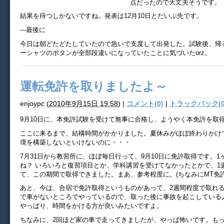
点だったので大丈夫そうです。
結果を待つしかないですね。発表は12月10日とだいぶ先です。
---最後に
今日は朝どたどたしていたので急いで支度して出発した。試験後、帰
ーシャツのボタンが全部段違いになっていたことに気づいたorz。
運転免許を取りましたよ～
enjoypc
(
2010年9月15日 19:58
)
|
コメント(0)
|
トラックバック(0
9月10日に、本免許試験を受けて無事に合格し、ようやく本免許を取
ここに来るまで、結構時間がかかりました。夏休みがほぼ終わりかけてま
境を構築しないといけないのに・・・
7月31日から教習所に、ほぼ毎日行って、9月10日に免許取得です。
ね？ いろいろと復習項目とか、学科講習を受けてなかったとかで、1
て、この期間で取得できました。まあ、参考程度に。(ちなみにMT免許
あと、今は、合宿で免許取得というものがあって、2週間程度で取れ
で車がないところでやっているので、取った後に事故を起こしている
やっぱり、時間をかける方が良いみたいですよ。
ちなみに、2回ほど家の車で走ってきましたが、やっぱ怖いです。も