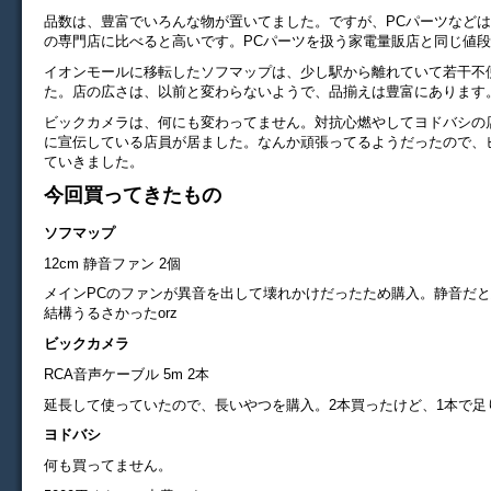
品数は、豊富でいろんな物が置いてました。ですが、PCパーツなど
の専門店に比べると高いです。PCパーツを扱う家電量販店と同じ値
イオンモールに移転したソフマップは、少し駅から離れていて若干不
た。店の広さは、以前と変わらないようで、品揃えは豊富にあります
ビックカメラは、何にも変わってません。対抗心燃やしてヨドバシの
に宣伝している店員が居ました。なんか頑張ってるようだったので、
ていきました。
今回買ってきたもの
ソフマップ
12cm 静音ファン 2個
メインPCのファンが異音を出して壊れかけだったため購入。静音だ
結構うるさかったorz
ビックカメラ
RCA音声ケーブル 5m 2本
延長して使っていたので、長いやつを購入。2本買ったけど、1本で足
ヨドバシ
何も買ってません。