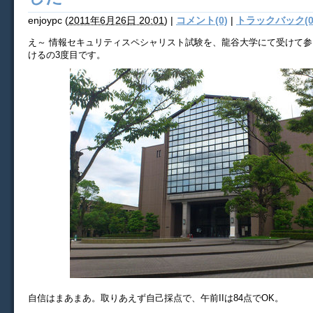
enjoypc
(
2011年6月26日 20:01
)
|
コメント(0)
|
トラックバック(0
え～ 情報セキュリティスペシャリスト試験を、龍谷大学にて受けて
けるの3度目です。
自信はまあまあ。取りあえず自己採点で、午前IIは84点でOK。