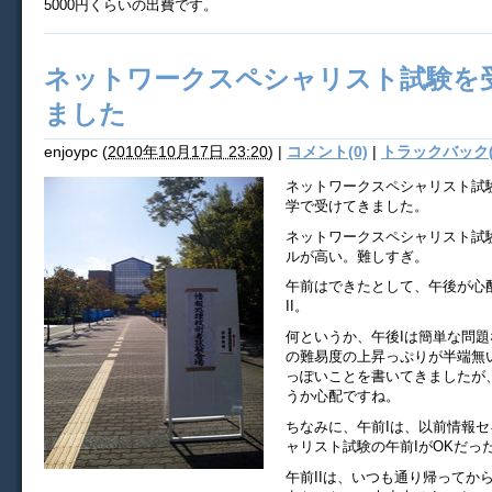
5000円くらいの出費です。
ネットワークスペシャリスト試験を
ました
enjoypc
(
2010年10月17日 23:20
)
|
コメント(0)
|
トラックバック(
ネットワークスペシャリスト試
学で受けてきました。
ネットワークスペシャリスト試
ルが高い。難しすぎ。
午前はできたとして、午後が心
II。
何というか、午後Iは簡単な問題
の難易度の上昇っぷりが半端無
っぽいことを書いてきましたが
うか心配ですね。
ちなみに、午前Iは、以前情報
ャリスト試験の午前IがOKだっ
午前IIは、いつも通り帰ってか