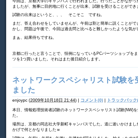
今回は、京都大学のキャンパスで行われました。行ったことがなかっ
ましたが、無事に目的地に行くことが出来、試験を受けることができ
試験の出来はというと、、、 そこそこ ですね。
まだ、答え合わせをしていませんが、午前は割と簡単に説くことがで
かし、問題は午後で、今回は過去問と比べると難しかったような気が
まぁ、結果待ちですね。
京都に行ったと言うことで、恒例になっているPCパーツショップを
ツを1つ買いました。それはまた後日紹介します。
ネットワークスペシャリスト試験を
ました
enjoypc
(
2009年10月18日 21:44
)
|
コメント(0)
|
トラックバック(
本日、情報処理技術者試験のネットワークスペシャリスト試験(NW)
た。
場所は、京都の同志社大学新町キャンパスでした。道に迷いかけましたが
かげで何とかなりましたｗ