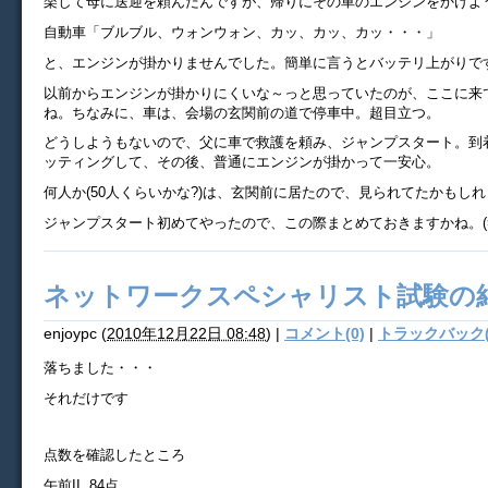
楽して母に送迎を頼んだんですが、帰りにその車のエンジンをかけよ
自動車「ブルブル、ウォンウォン、カッ、カッ、カッ・・・」
と、エンジンが掛かりませんでした。簡単に言うとバッテリ上がりで
以前からエンジンが掛かりにくいな～っと思っていたのが、ここに来
ね。ちなみに、車は、会場の玄関前の道で停車中。超目立つ。
どうしようもないので、父に車で救護を頼み、ジャンプスタート。到着
ッティングして、その後、普通にエンジンが掛かって一安心。
何人か(50人くらいかな?)は、玄関前に居たので、見られてたかもし
ジャンプスタート初めてやったので、この際まとめておきますかね。(
ネットワークスペシャリスト試験の
enjoypc
(
2010年12月22日 08:48
)
|
コメント(0)
|
トラックバック(
落ちました・・・
それだけです
点数を確認したところ
午前II
84点