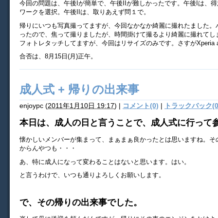
今回の問題は、午後Iが簡単で、午後IIが難しかったです。午後Iは、得
ワークを選択。午後IIは、取りあえず問１で。
帰りにいつも写真撮ってますが、今回なかなか綺麗に撮れたました。
ったので、焦って撮りましたが、時間掛けて撮るより綺麗に撮れてし
フォトレタッチしてますが、今回はリサイズのみです。さすがXperia a
合否は、8月15日(月)正午。
成人式 + 帰りの出来事
enjoypc
(
2011年1月10日 19:17
)
|
コメント(0)
|
トラックバック(0
本日は、成人の日と言うことで、成人式に行って
懐かしいメンバーが集まって、まぁまぁ良かったとは思いますね。そ
からんやつも・・・
あ、特に成人になって変わることはないと思います。はい。
と言うわけで、いつも通りよろしくお願いします。
で、その帰りの出来事でした。