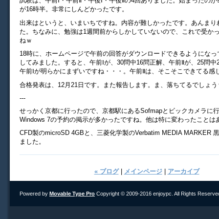
試験は、午前Ⅰ・午前Ⅱ・午後Ⅰ・午後Ⅱの4回ありました。始まったのが
が16時半。非常にしんどかったです。
出来はというと、いまいちですね。内容が難しかったです。あんまり
た。ちなみに、勉強は1週間前からしかしていないので、これで受か
ねｗ
18時に、ホームページで午前の回答がダウンロードできるようになっ
してみました。すると、午前Ⅰが、30問中16問正解、午前Ⅱが、25問中
午前Ⅰが明らかにまずいですね・・・。午前Ⅱは、そこそこできてる感
合格発表は、12月21日です。また報告します。ま、落ちてるでしょう
---
せっかく京都に行ったので、京都駅にあるSofmapとビックカメラに
Windows 7の予約の掲示が多かったですね。他は特に変わったこと
CFD製のmicroSD 4GBと、三菱化学製のVerbatim MEDIA MARK
ました。
« ブログ
|
メインページ
|
アーカイブ
Powered by
Movable Type Pro
Copyright © 2009-2016 enjoypc. All Rights Reserve