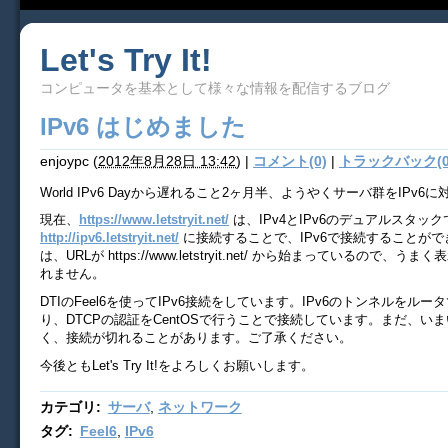
Let's Try It!
コンピュータを基本として様々な情報を配信するブログ
IPv6 はじめました
enjoypc
(
2012年8月28日 13:42
)
|
コメント(0)
|
トラックバック(0
World IPv6 Dayから遅れること2ヶ月半、ようやくサーバ群をIPv6
現在、
https://www.letstryit.net/
は、IPv4とIPv6のデュアルスタッ
http://ipv6.letstryit.net/
に接続することで、IPv6で接続することが
は、URLが https://www.letstryit.net/ から始まっているので、
れません。
DTIのFeel6を使ってIPv6接続をしています。IPv6のトンネルをルータ
り、DTCPの認証をCentOSで行うことで接続しています。まだ、い
く、接続が切れることがあります。ご了承ください。
今後ともLet's Try It!をよろしくお願いします。
カテゴリ
:
サーバ
,
ネットワーク
タグ
:
Feel6
,
IPv6