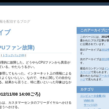
報を配信するブログ
このアーカイブに
カイブ
このページには、
2012
書かれたブログ記事が
に公開されています。
(CPUファン故障)
前のアーカイブは
2012
す。
)
|
トラックバック(0)
|
次のアーカイブは
2013
やら物理的に故障した。どうやらCPUファンから異音が
す。
ている。やたらうるさい。
最近のコンテンツは
イ
スページ
で見られます
修理してもらった。インターネット上の情報による
書かれたものは
アーカ
まりよくないらしい。なので、それに関しての自分な
ージ
で見られます。
る。結果から言うと、特に悪いといった印象はなか
カテゴリ
11/08 14:00ごろ)
コンピュータ全般 (5)
VMM (8)
らは、カスタマーセンタのフリーダイヤルへかける
サーバ (17)
ほうへかける。