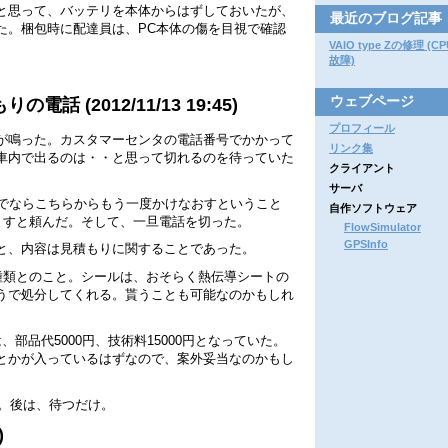
と思って、バッテリを本体からはずしておいたが、
最近のブログ記事
た。梱包時に配達員は、PC本体の傷を目視で確認
VAIO type Zの修理 (
故障)
ウェブページ
 (2012/11/13 19:45)
プロフィール
が鳴った。カスタマーセンタの電話番号でかかって
リンク集
車内で出るのは・・と思って切れるのを待っていた
クライアント
サーバ
までならこちらからもう一度かけなおすということ
自作ソフトウェア
いしますと頼んだ。そして、一旦電話を切った。
FlowSimulator
GPSInfo
と、内容は見積もりに関することであった。
2種類とのこと。シールは、おそらく熱伝導シートの
うで処分してくれる。貰うことも可能なのかもしれ
部品代5000円、技術料15000円となっていた。
とかが入っているはずなので、案外妥当なのかもし
と。後は、待つだけ。
)