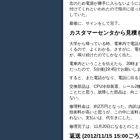
念のため電源が勝手に入らないように
付けてくれといわれたので指示に従っ
していた。
最後に、サインをして完了。
カスタマーセンタから見積もりの電話
大学から帰っている時、電車内で電話
くるので、よくわかる。さすがに、電
が、鳴り続けたのでしかなく出た。
電車内ということを伝えたら、20時
だったので、5分後(19:45)でお願
すると、また電話がなり、電話に出る
交換部品は、CPU冷却装置、シール
ことだと思う。故障した部品は、向こ
ない。
修理料金は、約2万円となった。内訳は、
技術料が高いと思うが、この中に送料
れない。支払いは、代引きにした。
修理完了は、11月20日になるとのこ
返送 (2012/11/15 15:00ごろ