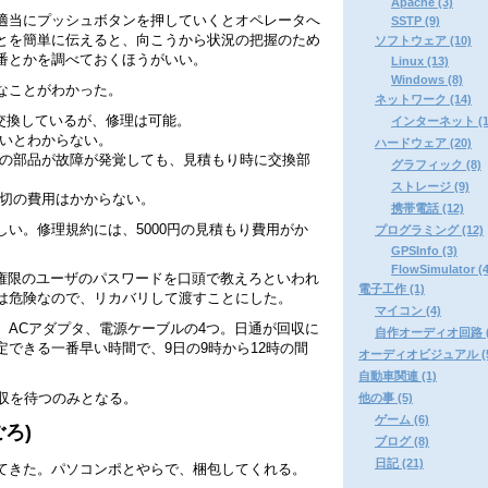
Apache (3)
適当にプッシュボタンを押していくとオペレータへ
SSTP (9)
とを簡単に伝えると、向こうから状況の把握のため
ソフトウェア (10)
番とかを調べておくほうがいい。
Linux (13)
Windows (8)
なことがわかった。
ネットワーク (14)
に交換しているが、修理は可能。
インターネット (1
いとわからない。
ハードウェア (20)
の部品が故障が発覚しても、見積もり時に交換部
グラフィック (8)
ストレージ (9)
切の費用はかからない。
携帯電話 (12)
い。修理規約には、5000円の見積もり費用がか
プログラミング (12)
GPSInfo (3)
FlowSimulator (4
ator権限のユーザのパスワードを口頭で教えろといわれ
電子工作 (1)
は危険なので、リカバリして渡すことにした。
マイコン (4)
、ACアダプタ、電源ケーブルの4つ。日通が回収に
自作オーディオ回路 (
できる一番早い時間で、9日の9時から12時の間
オーディオビジュアル (5
自動車関連 (1)
回収を待つのみとなる。
他の事 (5)
ゲーム (6)
ごろ)
ブログ (8)
日記 (21)
てきた。パソコンポとやらで、梱包してくれる。