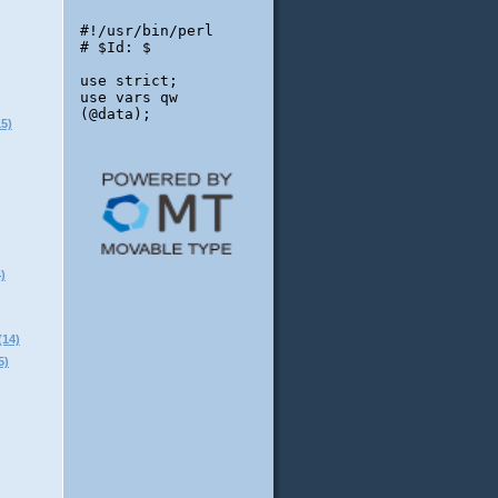
5)
)
14)
)