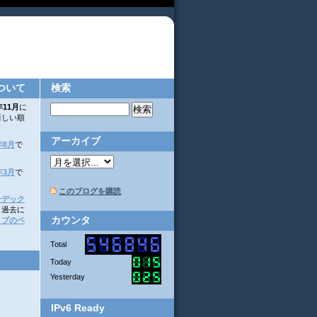
ついて
検索
年11月
に
新しい順
アーカイブ
年8月
で
年3月
で
このブログを購読
ンデック
。過去に
カウンタ
イブのペ
Total
Today
Yesterday
IPv6 Ready