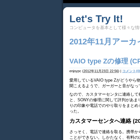
Let's Try It!
コンピュータを基本として様々な情
2012年11月アー
VAIO type Zの修理 
enjoypc
(
2012年11月23日 22:56
)
|
コメント(0
愛用しているVAIO type Zがどう
聞こえるようで、ガーガーと音がなっ
なので、カスタマーセンタに連絡して
と、SONYの修理に関して評判があ
りの印象や電話でのやり取りをまとめ
った。
カスタマーセンタへ連絡 (2012/
さっそく、電話で連絡を取る。携帯か
ことができない。しかたなく、有料の