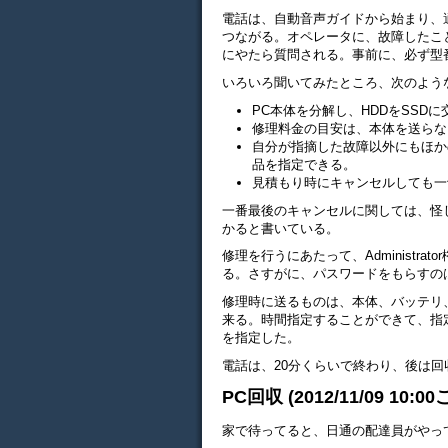
電話は、自動音声ガイドから始まり、
つながる。オペレータに、故障したこ
にやたら質問される。事前に、必ず型
いろいろ聞いてみたところ、次のよう
PC本体を分解し、HDDをSSD
修理料金の目安は、本体を送らな
自分が指摘した故障以外にもほか
品を指定できる。
見積もり時にキャンセルしても一
一番最後のキャンセルに関しては、怪し
かると書いている。
修理を行うにあたって、Administr
る。さすがに、パスワードをもらすの
修理時に送るものは、本体、バッテリ
来る。時間指定することができて、指定
を指定した。
電話は、20分くらいで終わり、後は
PC回収 (2012/11/09 10:00
家で待ってると、日通の配達員がやっ