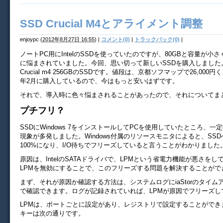
SSD Crucial M4とアライメント調整
enjoypc
(
2012年8月27日 16:55
)
|
コメント(0)
|
トラックバック(0)
|
ノートPC用にIntelのSSDを使っていたのですが、80GBと容量が小
に悩まされていました。今回、思い切って新しいSSDを購入しました
Crucial m4 256GBのSSDです。値段は、京都ソフマップで26,000円
年2月に購入しているので、今はもっと安いはずです。
それで、導入時に色々悩まされることがあったので、それについてま
プチフリ？
SSDにWindows 7をインストールしてPCを使用していたところ、
現象が多発しました。Windows付属のリソースモニタによると、SS
100%になり、I/O待ちでフリーズしていると言うことがわかりました
原因は、IntelのSATAドライバで、LPMという省電力機能が悪さを
LPMを無効にすることで、このフリーズする問題を解決することがで
まず、それが原因か確認する方法は、システムログにiaStorのタイム
で確認できます。ログが記録されていれば、LPMが原因でフリーズし
LPMは、ポートごとに設定があり、レジストリで設定することができ
キーは次の通りです。