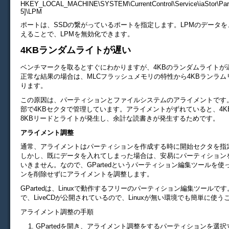
HKEY_LOCAL_MACHINE\SYSTEM\CurrentControl\Service\iaStor\Para
5]\LPM
ポートは、SSDの繋がっているポートを指定します。LPMのデータを
えることで、LPMを無効化できます。
4KBランダムライトが遅い
ベンチマークを取るとすぐにわかりますが、4KBのランダムライトが
正常な結果の場合は、MLCフラッシュメモリの特性から4KBランラ
ります。
この原因は、パーティションとファイルシステムのアライメントです。
部で4KBセクタで管理しています。アライメントがずれていると、4K
8KBリードとライトが発生し、余計な読書きが発生するためです。
アライメント調整
通常、アライメントはパーティションを作成する時に開始セクタを指
しかし、既にデータを入れてしまった場合は、安易にパーティション
いきません。なので、GPartedというパーティション編集ツールを使
ンを削除せずにアライメントを調整します。
GPartedは、Linuxで動作するフリーのパーティション編集ツールで
で、LiveCDが公開されているので、Linuxが無い環境でも簡単に使
アライメント調整の手順
GPartedを開き、アライメント調整をするパーティションを選択