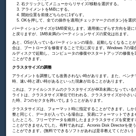
右クリックしてメニューからリサイズ/移動を選択する。
アライメントをMiBにする。
開始位置を前後どちらかに1ずらす。
OKを押して、全ての操作を適用(チェックマークのボタン)を選
パーティションサイズが1MB変化します。適用後にずらす方向を逆に
と戻りますが、1MB未満のパーティションサイズの変化は出ます。
あと、OSが入っているパーティションの場合、起動しなくなること
合は、ブートローダを修復することで元に戻ります。Windows 7の
ルディスクで起動し、コンピュータの修復やスタートアップの修復を
ことができます。
クラスタサイズの調整
アライメントを調整しても改善されない時があります。また、ベンチ
時、速い時と遅い時があるといった現象が出ることがあります。
これは、ファイルシステムのクラスタサイズが4KB未満になっている
ライトは、クラスタサイズ単位で行われる、クラスタサイズが小さいと
た時、2つのセクタを跨いでしまうことがあります。
クラスタサイズは、フォーマット時に指定することができます。しか
整と同じく、データが入っている場合は、安易にフォーマットできま
したところ、フリーでデータを維持したままクラスタサイズを変更す
ことができませんでした。有料であれば、Acronis Disk Director
ことができます。(無料でできるソフトがあれば是非教えてください)