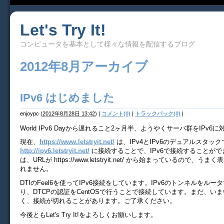
Let's Try It!
コンピュータを基本として様々な情報を配信するブログ
2012年8月アーカイブ
IPv6 はじめました
enjoypc
(
2012年8月28日 13:42
)
|
コメント(0)
|
トラックバック(0)
|
World IPv6 Dayから遅れること2ヶ月半、ようやくサーバ群をIPv6
現在、
https://www.letstryit.net/
は、IPv4とIPv6のデュアルスタッ
http://ipv6.letstryit.net/
に接続することで、IPv6で接続することが
は、URLが https://www.letstryit.net/ から始まっているので、
れません。
DTIのFeel6を使ってIPv6接続をしています。IPv6のトンネルをルータ
り、DTCPの認証をCentOSで行うことで接続しています。まだ、い
く、接続が切れることがあります。ご了承ください。
今後ともLet's Try It!をよろしくお願いします。