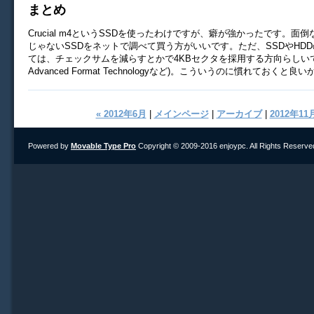
まとめ
Crucial m4というSSDを使ったわけですが、癖が強かったです。面倒
じゃないSSDをネットで調べて買う方がいいです。ただ、SSDやHD
ては、チェックサムを減らすとかで4KBセクタを採用する方向らしいで
Advanced Format Technologyなど)。こういうのに慣れておく
« 2012年6月
|
メインページ
|
アーカイブ
|
2012年11月
Powered by
Movable Type Pro
Copyright © 2009-2016 enjoypc. All Rights Reserve