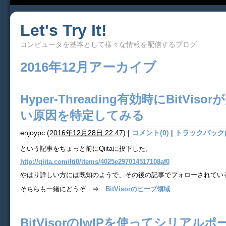
Let's Try It!
コンピュータを基本として様々な情報を配信するブログ
2016年12月アーカイブ
Hyper-Threading有効時にBitVis
い原因を特定してみる
enjoypc
(
2016年12月28日 22:47
)
|
コメント(0)
|
トラックバック(
という記事をちょっと前にQiitaに投下した。
http://qiita.com/lti0/items/4025e297014517108af0
やはり詳しい方には既知のようで、その後の記事でフォローされてい
そちらも一緒にどうぞ ⇒
BitVisorのヒープ領域
BitVisorのlwIPを使ってシリアル