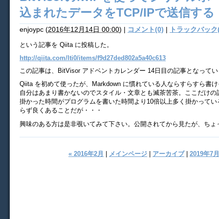
込まれたデータをTCP/IPで送信する
enjoypc
(
2016年12月14日 00:00
)
|
コメント(0)
|
トラックバック(
という記事を Qiita に投稿した。
http://qiita.com/lti0/items/f9d27ded802a5a40c613
この記事は、BitVisor アドベントカレンダー 14日目の記事となって
Qiita を初めて使ったが、Markdown に慣れている人ならすらすら
自分はあまり書かないのでスタイル・文章とも滅茶苦茶。ここだけの
掛かった時間がプログラムを書いた時間より10倍以上多く掛かっている。ま
らず良くあることだが・・・
興味のある方は是非覗いてみて下さい。公開されてから見たが、ちょ
« 2016年2月
|
メインページ
|
アーカイブ
|
2019年7月