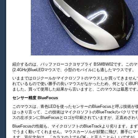
紹介するのは、バッファローコクヨサプライ BSMBW02です。この
(2.4GHz)BlueLEDマウスで、小型のモバイルにも適したマウスです。
いままではロジクールかマイクロソフトのマウスしか買ってきません
れているもので使い勝手の良いマウスがなかったため、何となくiBUF
ました。買って使用した結果から言いますと、このマウスは最悪です
センサー精度 BlueFocus
このマウスは、青色LEDを使ったセンサーのBlueFocusと呼ぶ技術
はっきり言って、この技術はマイクロソフトのBlueTrackのパクリ
スの左ボタンにBlueFocusとロゴが印刷されていますが、正直めざわ
BlueFocusの性能も、マイクロソフトのBlueTrackより劣ります。
でうまく動いてくれません。マウスカーソルが頻繁に飛び、勝手にマ
ます。宣伝文句は、「カラスの上でもOK」と言うことらしいですが、