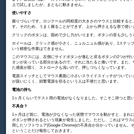
上で試しましたが、まともに動きません。
使いやすさ
握りづらいです。ロジクールの同程度の大きさのマウスと比較すると
す。そのため、うまく握ることができず、上から押さえるな形で使い
クリックのボタンは、固めで少し力がいります。ボタンの音も少しう
ホイールは、クリック感が小さく、ニュルニュル感があり、1ステッ
いう精密な作業はできません。
このマウスには、左側にサイドボタンが進むと戻るボタンの2つが付
タンが尖っている部分があるので、それに当たると痛いです。また、
た感覚が固く、ストロークも浅いので、押しづらくなっています。
電源スイッチとしてマウス裏面に小さいスライドスイッチがついてい
が扱いにくく、頻繁電源を切るという人は不便だと思います。
電池の持ち
1ヶ月くらいでテスト用の電池がなくなりました。そこそこ持つと思
不具合？
1ヶ月ほど前に、電池が少なくなった状態でマウスを動かすと、まれ
ボタンが押されるという現象が発生しました。ただし、これはマウス
用したソフトウェア(Google Chrome)の不具合か分かっていません
ということだけ報告しておきます。