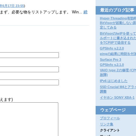
年6月17日 23:55
)
最近のブログ記事
ず、必要な物をリストアップします。 Win...
続
Hyper-Threading有効
BitVisorが起動しない
定してみる
BitVisorのlwIPを使
ルポートに書き込まれ
をTCP/IPで送信する
GPSInfo v.2.2.0
pingの結果に時刻を付
Surface Pro 3
GPSInfo v.2.1.0
VAIO type Zの修理 (
故障)
IPv6 はじめました
SSD Crucial M4と
調整
イヤホン SONY XBA-1
えます)
ウェブページ
プロフィール
リンク集
クライアント