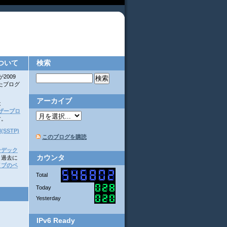
ついて
検索
2009
いたブログ
アーカイブ
は
ーザープロ
す。
(SSTP)
このブログを購読
ンデック
カウンタ
。過去に
イブのペ
Total
Today
Yesterday
IPv6 Ready