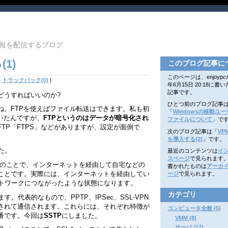
報を配信するブログ
(1)
このブログ記事に
このページは、enjoypcが
|
トラックバック(0)
|
年6月15日 20:18に書
記事です。
どうすればいいのか?
ひとつ前のブログ記事
ね。FTPを使えばファイル転送はできます。私も初
「
Windowsの移動ユ
いたんですが、
FTPというのはデータが暗号化され
ファイルについて
」で
TP「FTPS」などがありますが、設定が面倒で
次のブログ記事は「
VPN
を導入する(2)
」です。
た。
最近のコンテンツは
イ
スページ
で見られます
 Networkのことで、インターネットを経由して自宅などの
書かれたものは
アーカ
ことです。実際には、インターネットを経由してい
ージ
で見られます。
ットワークにつながったような状態になります。
カテゴリ
。代表的なもので、PPTP、IPSec、SSL-VPN
されて通信されます。これらには、それぞれ特徴が
コンピュータ全般 (5)
番です。今回は
SSTP
にしました。
VMM (8)
サーバ (17)