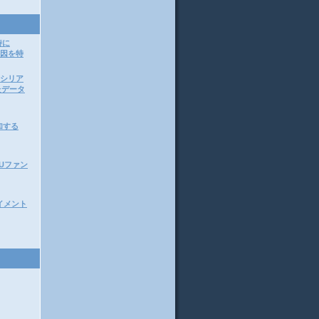
時に
原因を特
ってシリア
たデータ
加する
CPUファン
アライメント