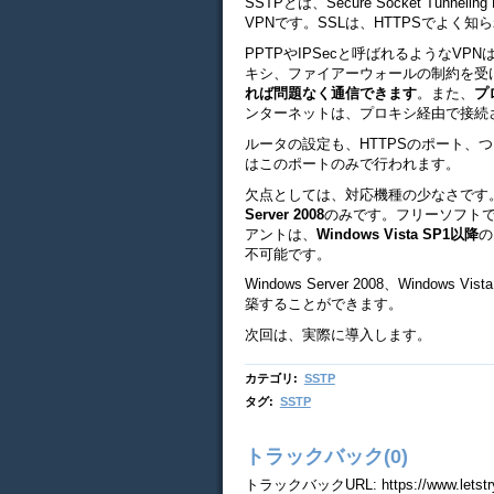
SSTPとは、Secure Socket Tunn
VPNです。SSLは、HTTPSでよく
PPTPやIPSecと呼ばれるようなV
キシ、ファイアーウォールの制約を受け
れば問題なく通信できます
。また、
プ
ンターネットは、プロキシ経由で接続
ルータの設定も、HTTPSのポート、
はこのポートのみで行われます。
欠点としては、対応機種の少なさです。
Server 2008
のみです。フリーソフトでは不
アントは、
Windows Vista SP1以降
の
不可能です。
Windows Server 2008、Windo
築することができます。
次回は、実際に導入します。
カテゴリ
:
SSTP
タグ
:
SSTP
トラックバック(0)
トラックバックURL: https://www.letstryit.