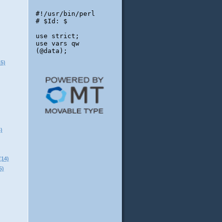
5)
)
14)
)