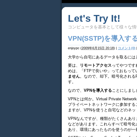
Let's Try It!
コンピュータを基本として様々な情
VPN(SSTP)を導入する
enjoypc
(
2009年6月15日 20:18
)
|
コメント(0)
大学から自宅にあるデータを取るには
要は、
リモートアクセス
ってやつです
めは、「FTPで良いや」っておもって
ません
。なので、却下。暗号化されるF
す。
なので、
VPNを導入する
ことにしまし
VPNとは何か。Virtual Private
プライベートネットワークに参加する
ますが、VPNを使うと自宅などのネ
VPNなんですが、種類がたくさんあります
などがあります。これらすべて暗号化
あり、環境にあったものを使うのが一