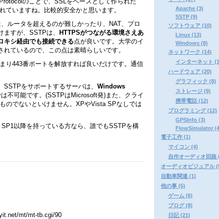
eling Protocolのことで、SSLをベースとして作られた
Apache (3)
知られていますね。比較的安全かと思います。
SSTP (9)
PNは、ルータを超えるのが難しかったり、NAT、プロ
ソフトウェア (10)
ますが、SSTPは、
HTTPSがつながる環境さえあ
Linux (13)
ロキシ経由でも接続できる
点が良いです。大学のイ
Windows (8)
されているので、この点は素晴らしいです。
ネットワーク (14)
インターネット (1
つまり443番ポートを解放すれば良いだけです。通信
ハードウェア (20)
グラフィック (8)
SSTPをサポートするサーバは、
Windows
ストレージ (9)
可能です。(SSTPはMicrosoft発)また、クライ
携帯電話 (12)
ものでないといけません。XPやVista SPなしでは
プログラミング (12)
GPSInfo (3)
ws Vista SP1以降を持っている方なら、誰でもSSTPを構
FlowSimulator (4
電子工作 (1)
マイコン (4)
自作オーディオ回路 (
オーディオビジュアル (5
自動車関連 (1)
他の事 (5)
ゲーム (6)
ブログ (8)
net/mt/mt-tb.cgi/90
日記 (21)