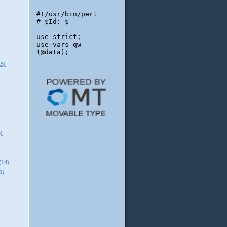
5)
)
14)
)