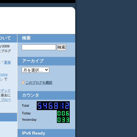
ついて
検索
2009
いたブログ
アーカイブ
は「
夏期
orce
業
」で
このブログを購読
ンデック
カウンタ
。過去に
イブのペ
Total
Today
Yesterday
IPv6 Ready