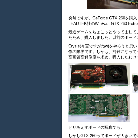
突然ですが、GeForce GTX 260を
LEADTEK社のWinFast GTX 260 E
最近ゲームをちょこっとやってまして
たため、購入しました。以前のボードは、Ge
Crysis(今更ですがねw)をやろう
作の限界です。しかも、混雑になって
高画質高解像度を求め、購入したわけ
とりあえずボードの写真でも。
しかしGTX 260ってボードが大き