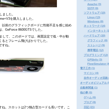
Apache (3)
SSTP (9)
ソフトウェア (10)
購入しました。
Linux (13)
xtreme+V3を購入しました。
Windows (8)
、以前のグラフィックボードに性能不足を感じ始め
ネットワーク (14)
Force 8600GTSでした。
インターネット (1
ハードウェア (20)
と思いまして、このボードでは、画質設定で低・中が動
グラフィック (8)
くるとフレーム飛びばかりでした。
ですね。
ストレージ (9)
携帯電話 (12)
プログラミング (12)
GPSInfo (3)
FlowSimulator (4
電子工作 (1)
マイコン (4)
自作オーディオ回路 (
オーディオビジュアル (5
自動車関連 (1)
他の事 (5)
ゲーム (6)
ブログ (8)
いですね。スロットは2つ独占型カードも長いです。こ
日記 (21)