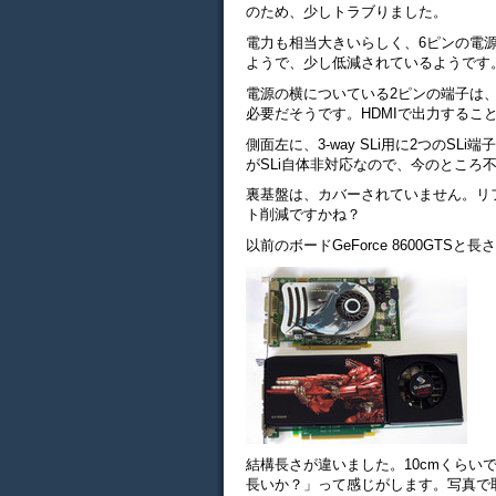
のため、少しトラブりました。
電力も相当大きいらしく、6ピンの電源
ようで、少し低減されているようです
電源の横についている2ピンの端子は、S
必要だそうです。HDMIで出力するこ
側面左に、3-way SLi用に2つのSLi
がSLi自体非対応なので、今のところ
裏基盤は、カバーされていません。リ
ト削減ですかね？
以前のボードGeForce 8600GTS
結構長さが違いました。10cmくらい
長いか？」って感じがします。写真で