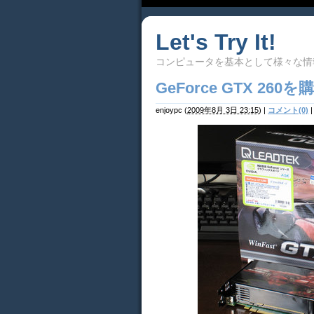
Let's Try It!
コンピュータを基本として様々な情
GeForce GTX 26
enjoypc
(
2009年8月 3日 23:15
)
|
コメント(0)
|