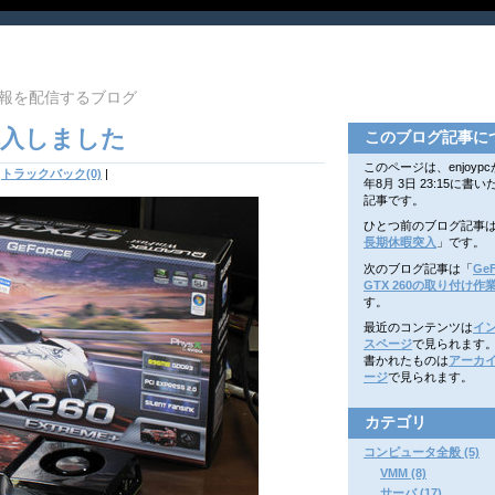
報を配信するブログ
0を購入しました
このブログ記事に
このページは、enjoypcが
トラックバック(0)
|
年8月 3日 23:15に書
記事です。
ひとつ前のブログ記事
長期休暇突入
」です。
次のブログ記事は「
GeF
GTX 260の取り付け作
す。
最近のコンテンツは
イ
スページ
で見られます
書かれたものは
アーカ
ージ
で見られます。
カテゴリ
コンピュータ全般 (5)
VMM (8)
サーバ (17)