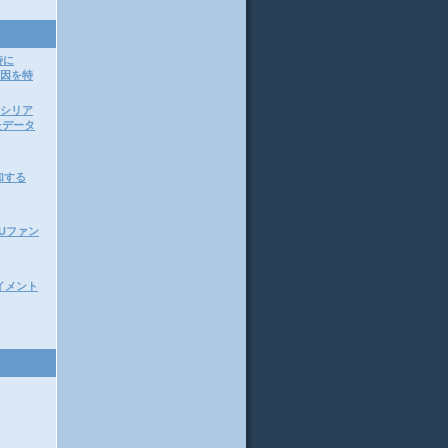
時に
原因を特
ってシリア
たデータ
加する
CPUファン
アライメント