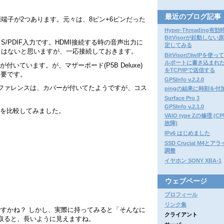
最近のブログ記事
端子が2つあります。元々は、8ピン+6ピンだった
。
Hyper-Threading有効
BitVisorが起動しない
/PDIF入力です。HDMI接続する時の音声出力に
定してみる
とはないと思いますが、一応接続しておきます。
BitVisorのlwIPを使
ルポートに書き込まれ
端子が付いています。が、マザーボード(P5B Deluxe)
をTCP/IPで送信する
不要です。
GPSInfo v.2.2.0
ファレンスは、カバーが付いてたようですが、コス
pingの結果に時刻を付
Surface Pro 3
GPSInfo v.2.1.0
と長さを比較してみました。
VAIO type Zの修理 (
故障)
IPv6 はじめました
SSD Crucial M4と
調整
イヤホン SONY XBA-1
ウェブページ
プロフィール
リンク集
ですかね？ しかし、実際に持ってみると「そんなに
クライアント
取ると、長いように見えますね。