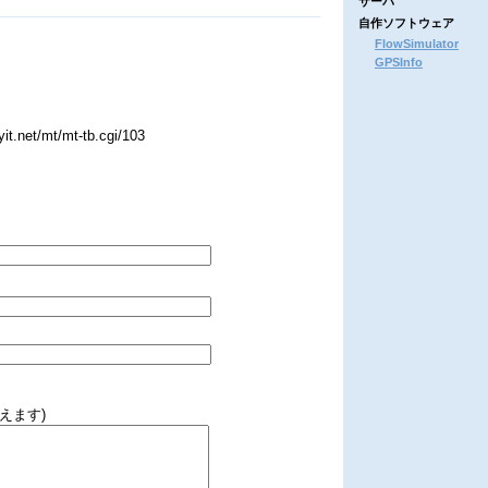
サーバ
自作ソフトウェア
FlowSimulator
GPSInfo
.net/mt/mt-tb.cgi/103
えます)