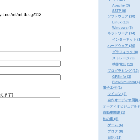
Apache (3)
SSTP (9)
net/mt/mt-tb.cgi/112
ソフトウェア (10)
Linux (13)
Windows (8)
ネットワーク (14)
インターネット (1
ハードウェア (20)
グラフィック (8)
ストレージ (9)
携帯電話 (12)
プログラミング (12)
GPSInfo (3)
FlowSimulator (4
電子工作 (1)
マイコン (4)
えます)
自作オーディオ回路 (
オーディオビジュアル (5
自動車関連 (1)
他の事 (5)
ゲーム (6)
ブログ (8)
日記 (21)