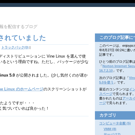
報を配信するブログ
 が公開されていました
このブログ記事に
このページは、enjoypcが
|
トラックバック(0)
|
年8月27日 00:24に書
記事です。
ィストリビューションに Vine Linux を選んで使
いるという理由ですね。ただし、パッケージが少な
ひとつ前のブログ記事
「
Norton Internet Secu
16.7.2.10
」です。
inux 5.0
が公開されました。(少し気付くのが遅か
次のブログ記事は「
Vin
5.0を使う
」です。
ne Linux のホームページ
のスクリーンショットが
最近のコンテンツは
イ
スページ
で見られます
書かれたものは
アーカ
ったようですが・・・
ージ
で見られます。
く気づいていれば良かった！
カテゴリ
コンピュータ全般 (5)
VMM (8)
サーバ (17)