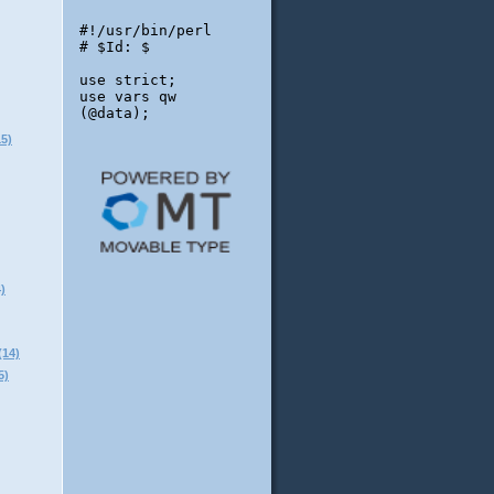
5)
)
14)
)