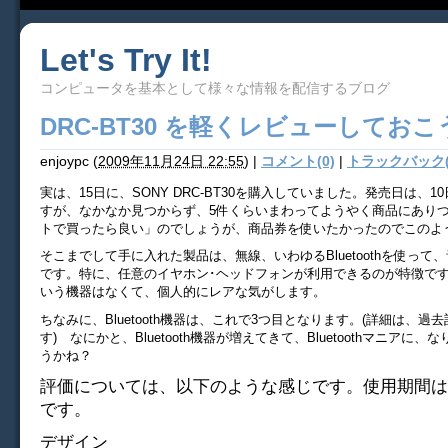
Let's Try It!
コンピュータを基本として様々な情報を配信するブログ
DRC-BT30 を軽くレビューしておこ
enjoypc
(
2009年11月24日 22:55
)
|
コメント(0)
|
トラックバック(
実は、15日に、SONY DRC-BT30を購入していました。発売日は、
すが、なかなか見つからず、5件くらいまわってようやく商品にありつ
トで買ったら良い」のでしょうが、商品券を使いたかったのでこのよ
そこまでして手に入れた製品は、無線、いわゆるBluetoothを使って
です。特に、任意のイヤホン･ヘッドフォンが利用できるのが特徴で
いう機器はなくて、個人的にレアな気がします。
ちなみに、Bluetooth機器は、これで3つ目となります。(詳細は、過
す) なにかと、Bluetooth機器が増えてきて、Bluetoothマニアに
うかね？
評価については、以下のような感じです。使用期間は
です。
デザイン