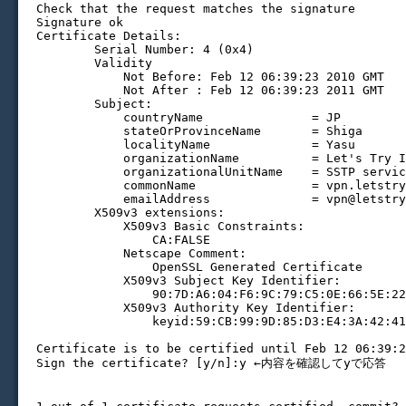
Check that the request matches the signature

Signature ok

Certificate Details:

        Serial Number: 4 (0x4)

        Validity

            Not Before: Feb 12 06:39:23 2010 GMT

            Not After : Feb 12 06:39:23 2011 GMT

        Subject:

            countryName               = JP

            stateOrProvinceName       = Shiga

            localityName              = Yasu

            organizationName          = Let's Try I
            organizationalUnitName    = SSTP servic
            commonName                = vpn.letstry
            emailAddress              = 
vpn@letstry
        X509v3 extensions:

            X509v3 Basic Constraints:

                CA:FALSE

            Netscape Comment:

                OpenSSL Generated Certificate

            X509v3 Subject Key Identifier:

                90:7D:A6:04:F6:9C:79:C5:0E:66:5E:22
            X509v3 Authority Key Identifier:

                keyid:59:CB:99:9D:85:D3:E4:3A:42:41
Certificate is to be certified until Feb 12 06:39:2
Sign the certificate? [y/n]:y ←内容を確認してyで応答
