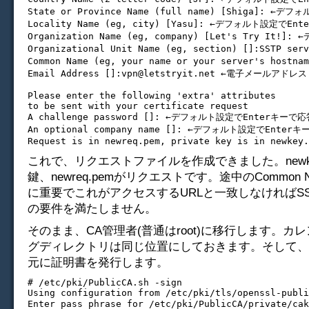
State or Province Name (full name) [Shiga]: ←
Locality Name (eg, city) [Yasu]: ←デフォルト設定でEn
Organization Name (eg, company) [Let's Try It!
Organizational Unit Name (eg, section) []:SSTP s
Common Name (eg, your name or your server's ho
Email Address []:
vpn@letstryit.net
 ←電子メールアドレス
Please enter the following 'extra' attributes

to be sent with your certificate request

A challenge password []: ←デフォルト設定でEnterキーで応答
An optional company name []: ←デフォルト設定でEnterキ
これで、リクエストファイルを作成できました。newke
鍵、newreq.pemがリクエストです。途中のCommon 
に重要でこれがアクセスするURLと一致しなければSSTP(
の要件を満たしません。
そのまま、CA管理者(普通はroot)に移行します。カ
グディレクトリは同じ位置にしておきます。そして、
元に証明書を発行します。
# /etc/pki/PublicCA.sh -sign

Using configuration from /etc/pki/tls/openssl-publi
Enter pass phrase for /etc/pki/PublicCA/privat