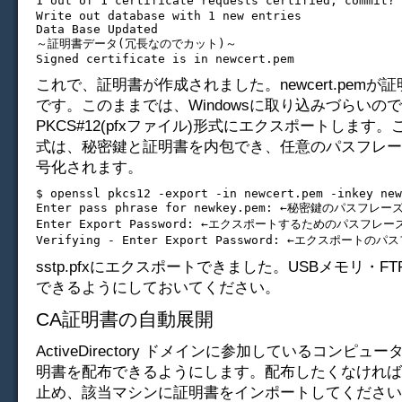
1 out of 1 certificate requests certified, com
Write out database with 1 new entries

Data Base Updated

～証明書データ(冗長なのでカット)～

これで、証明書が作成されました。newcert.pemが
です。このままでは、Windowsに取り込みづらいの
PKCS#12(pfxファイル)形式にエクスポートします
式は、秘密鍵と証明書を内包でき、任意のパスフレー
号化されます。
$ openssl pkcs12 -export -in newcert.pem -inkey new
Enter pass phrase for newkey.pem: ←秘密鍵のパスフレーズ
Enter Export Password: ←エクスポートするためのパスフレーズ
sstp.pfxにエクスポートできました。USBメモリ・F
できるようにしておいてください。
CA証明書の自動展開
ActiveDirectory ドメインに参加しているコンピュ
明書を配布できるようにします。配布したくなければ
止め、該当マシンに証明書をインポートしてください