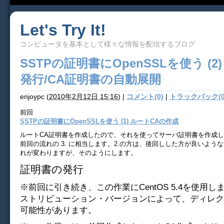
Let's Try It!
コンピュータを基本として様々な情報を配信するブログ
SSTPの証明書にOpenSSLを使う (2
発行/CA証明書の自動展開
enjoypc
(
2010年2月12日 15:16
)
|
コメント(0)
|
トラックバック(0
前回
SSTPの証明書にOpenSSLを使う (1) ルートCAの作成
ルートCA証明書を作成したので、それを使ってサーバ証明書を作成
前回の流れの 3. に相当します。2.の方は、後回しした方が良いよう
れが変わりますが、そのようにします。
証明書の発行
※前回に引き続き、この作業にCentOS 5.4を使用
ストリビューション・バージョンによって、ディレク
可能性があります。