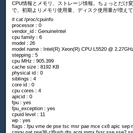
CPU情報とメモリ、ストレージ情報。ちょっとだけ
で、初期よりメモリ使用量、ディスク使用量が増えて
# cat /proc/cpuinfo
processor : 0
vendor_id : GenuineIntel
cpu family : 6
model : 26
model name : Intel(R) Xeon(R) CPU L5520 @ 2.27GH
stepping : 5
cpu MHz : 905.399
cache size : 8192 KB
physical id : 0
siblings : 4
core id : 0
cpu cores : 4
apicid : 0
fpu : yes
fpu_exception : yes
cpuid level : 11
wp : yes
flags : fpu vme de pse tsc msr pae mce cx8 apic sep 
cmov pat pse36 clflush dts acpi mmx fxsr sse sse2 ss