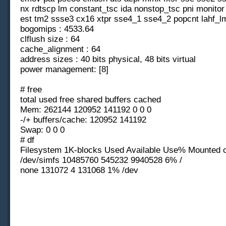
nx rdtscp lm constant_tsc ida nonstop_tsc pni monito
est tm2 ssse3 cx16 xtpr sse4_1 sse4_2 popcnt lahf_l
bogomips : 4533.64
clflush size : 64
cache_alignment : 64
address sizes : 40 bits physical, 48 bits virtual
power management: [8]
# free
total used free shared buffers cached
Mem: 262144 120952 141192 0 0 0
-/+ buffers/cache: 120952 141192
Swap: 0 0 0
# df
Filesystem 1K-blocks Used Available Use% Mounted 
/dev/simfs 10485760 545232 9940528 6% /
none 131072 4 131068 1% /dev