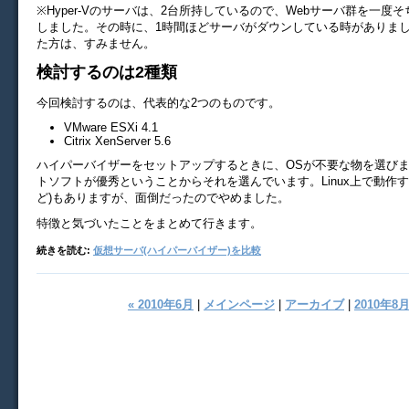
※Hyper-Vのサーバは、2台所持しているので、Webサーバ群を一度
しました。その時に、1時間ほどサーバがダウンしている時がありま
た方は、すみません。
検討するのは2種類
今回検討するのは、代表的な2つのものです。
VMware ESXi 4.1
Citrix XenServer 5.6
ハイパーバイザーをセットアップするときに、OSが不要な物を選び
トソフトが優秀ということからそれを選んでいます。Linux上で動作する
ど)もありますが、面倒だったのでやめました。
特徴と気づいたことをまとめて行きます。
続きを読む:
仮想サーバ(ハイパーバイザー)を比較
« 2010年6月
|
メインページ
|
アーカイブ
|
2010年8月