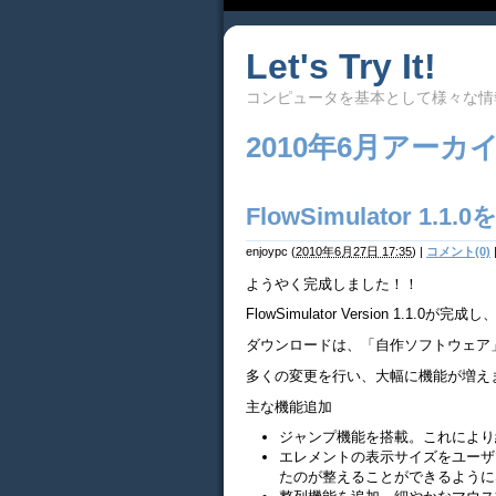
Let's Try It!
コンピュータを基本として様々な情
2010年6月アーカ
FlowSimulator 1.
enjoypc
(
2010年6月27日 17:35
)
|
コメント(0)
ようやく完成しました！！
FlowSimulator Version 1.1.
ダウンロードは、「自作ソフトウェア」→「
多くの変更を行い、大幅に機能が増え
主な機能追加
ジャンプ機能を搭載。これにより
エレメントの表示サイズをユーザ
たのが整えることができるように