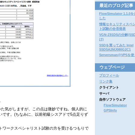
最近のブログ記事
FlowSimulator 1.1
した
情報セキュリティスペ
ト試験の合否発表
VGN-Z91DSの分解(S
け)
SSDを買ってみた Intel
SSDSA2MJ080G2C1
Serversman@VPS
ウェブページ
プロフィール
リンク集
クライアント
サーバ
自作ソフトウェア
。
FlowSimulator
ていた気がしますが、この点は微妙ですね。個人的に
GPSInfo
いです。(ちなみに、以前初級シスアドで5点足りず
トワークスペシャリスト試験の方を受けるつもりで