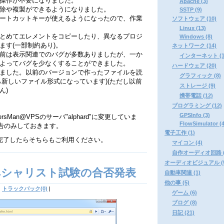
操作が不要になりました。
Apache (3)
除や複製ができるようになりました。
SSTP (9)
ートカットキーが使えるようになったので、作業
ソフトウェア (10)
Linux (13)
とめてエレメントをコピーしたり、異なるプロジ
Windows (8)
ます(一部制約あり)。
ネットワーク (14)
前は表示関連でのバグが多数ありましたが、一か
インターネット (1
よってバグを少なくすることができました。
ハードウェア (20)
ました。以前のバージョンで作ったファイルを読
グラフィック (8)
ら新しいファイル形式になっています)(ただし以前
ストレージ (9)
ん)
携帯電話 (12)
プログラミング (12)
GPSInfo (3)
Man@VPSのサーバ"alphard"に変更していま
FlowSimulator (4
告のみしておきます。
電子工作 (1)
が完了したらそちらもご利用ください。
マイコン (4)
自作オーディオ回路 (
オーディオビジュアル (5
ペシャリスト試験の合否発表
自動車関連 (1)
他の事 (5)
|
トラックバック(0)
|
ゲーム (6)
ブログ (8)
日記 (21)