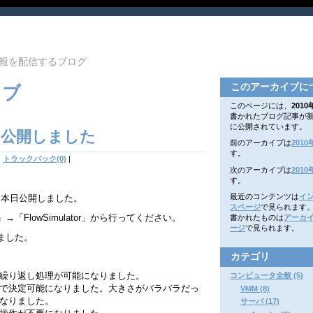
報を配信するブログ
このアーカイブに
イブ
このページには、
2010
書かれたブログ記事が
に公開されています。
1.0を公開しました
前のアーカイブは
2010
す。
|
トラックバック(0)
|
次のアーカイブは
2010
す。
最近のコンテンツは
イ
0が完成し、本日公開しました。
スページ
で見られます
FlowSimulator」から行ってください。
書かれたものは
アーカ
ージ
で見られます。
ました。
カテゴリ
繰り返し処理が可能になりました。
コンピュータ全般 (5)
で決定可能になりました。大きさがバラバラだっ
VMM (8)
なりました。
サーバ (17)