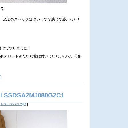
？
。SSDのスペックは凄いってな感じで終わったと
取り付けてやりました！
交換スロットみたいな物は付いていないので、分解
。
)
 SSDSA2MJ080G2C1
トラックバック(0)
|