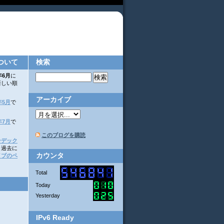
ついて
検索
年6月
に
新しい順
アーカイブ
年5月
で
年7月
で
このブログを購読
ンデック
。過去に
カウンタ
イブのペ
Total
Today
Yesterday
IPv6 Ready