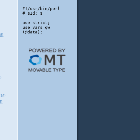
5)
)
14)
)