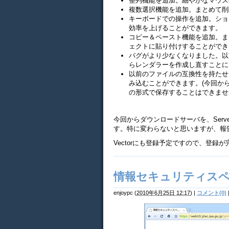
整列機能を追加。細やかなマウス
複数選択機能を追加。まとめて削
キーボードでの操作を追加。ショ
効率を上げることができます。
コピー＆ペースト機能を追加。ま
ェクトに貼り付けすることができ
バグがより少なくなりました。以
らレンダラーを作成し直すことに
以前のファイルの互換性を持たせ
み込むことができます。(今回か
の形式で保存することはできませ
今回からダウンロードサーバを、Servers
す。特に変わらないと思いますが、報
Vectorにも登録予定ですので、登録
情報セキュリティス
enjoypc
(
2010年6月25日 12:17
)
|
コメント(0)