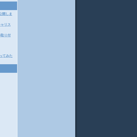
.0を公開しま
シャリス
SD取り付
を使ってみた