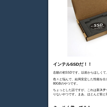
インテルSSDだ！！
念願の初SSDです。以前からほしく
色々と悩んで、結局安定した性能を出
80GBのやつです。
ちょっとした話ですが、これは新
ステ
りないやつです。まあ、ほとんど前と