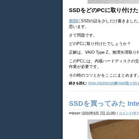
SSDをどのPCに取り付けた
前回
にSSDの話を少しだけ書きました
思います。
さて問題です。
どのPCに取り付けたでしょうか？
正解は、VAIO Type Z。無理矢理
このPCには、内蔵ハードディスクの
作業が必要です。
その時のコツとかをここにまとめます
続きを読む:
VGN-Z91DSの分解(SSD取り付け
SSDを買ってみた Intel
enjoypc
(
2010年6月 7日 11:05
)
|
コメント(0)
|