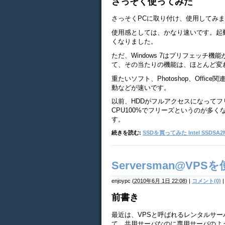
さっそく使ってみた
さっそくPCに取り付け、使用してみました
使用感としては、かなり速いです。起
くなりました。
ただ、Windows 7はプリフェッチ
て、その当たりの機能は、ほとんど変
重たいソフト、Photoshop、Office
動などが速いです。
以前、HDDがフルアクセスになって
CPU100%でフリーズというのが多
す。
続きを読む:
SSDを買ってみた Intel SSDSA2
Serversman@VP
enjoypc
(
2010年6月 1日 22:08
)
|
コメント(0)
|
前書き
最近は、VPSと呼ばれるレンタルサー
て、共用サーバなのに専用サーバのよ