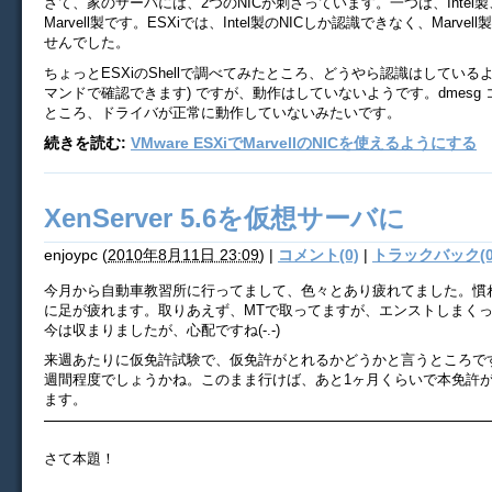
さて、家のサーバには、2つのNICが刺さっています。一つは、Intel
Marvell製です。ESXiでは、Intel製のNICしか認識できなく、Marvel
せんでした。
ちょっとESXiのShellで調べてみたところ、どうやら認識はしているようで
マンドで確認できます) ですが、動作はしていないようです。dmesg
ところ、ドライバが正常に動作していないみたいです。
続きを読む:
VMware ESXiでMarvellのNICを使えるようにする
XenServer 5.6を仮想サーバに
enjoypc
(
2010年8月11日 23:09
)
|
コメント(0)
|
トラックバック(0
今月から自動車教習所に行ってまして、色々とあり疲れてました。慣
に足が疲れます。取りあえず、MTで取ってますが、エンストしまくってや
今は収まりましたが、心配ですね(-.-)
来週あたりに仮免許試験で、仮免許がとれるかどうかと言うところで
週間程度でしょうかね。このまま行けば、あと1ヶ月くらいで本免許
ます。
さて本題！