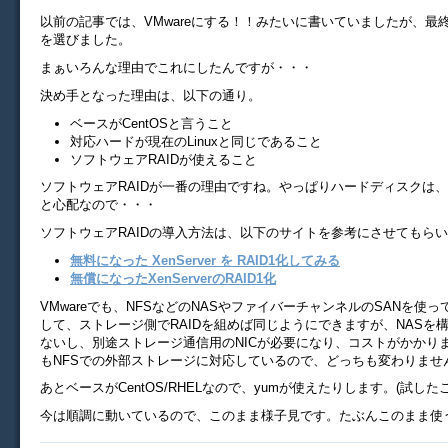
以前の記事では、VMwareにする！！みたいに書いていましたが、最終的にXe
を選びました。
まぁいろんな理由でこれにしたんですが・・・
決め手となった理由は、以下の通り。
ベースがCentOSと言うこと
対応ハードが現在のLinuxと同じであること
ソフトウェアRAIDが使えること
ソフトウェアRAIDが一番の理由ですね。やっぱりハードディスクは、2
と心配なので・・・
ソフトウェアRAIDの導入方法は、以下のサイトを参考にさせてもら
無料になった XenServer を RAID1化してみる
無償になったXenServerのRAID1化
VMwareでも、NFSなどのNASやファイバーチャンネルのSANを使
して、ストレージ側でRAIDを組めば同じようにできますが、NASを
ないし、別途ストレージ通信用のNICが必要になり、コストがかかります。(
もNFSでの外部ストレージに対応しているので、どっちも変わりません
あとベースがCentOS/RHELなので、yumが使えたりします。(試し
今は順調に動いているので、このまま様子見です。たぶんこのまま使