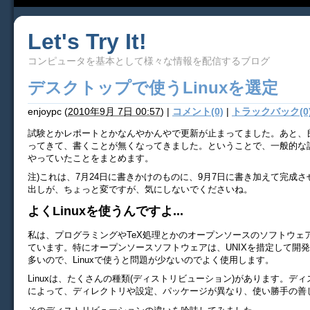
Let's Try It!
コンピュータを基本として様々な情報を配信するブログ
デスクトップで使うLinuxを選定
enjoypc
(
2010年9月 7日 00:57
)
|
コメント(0)
|
トラックバック(0
試験とかレポートとかなんやかんやで更新が止まってました。あと、
ってきて、書くことが無くなってきました。ということで、一般的な
やっていたことをまとめます。
注)これは、7月24日に書きかけのものに、9月7日に書き加えて完成
出しが、ちょっと変ですが、気にしないでくださいね。
よくLinuxを使うんですよ...
私は、プログラミングやTeX処理とかのオープンソースのソフトウェアは
ています。特にオープンソースソフトウェアは、UNIXを措定して開
多いので、Linuxで使うと問題が少ないのでよく使用します。
Linuxは、たくさんの種類(ディストリビューション)があります。デ
によって、ディレクトリや設定、パッケージが異なり、使い勝手の善