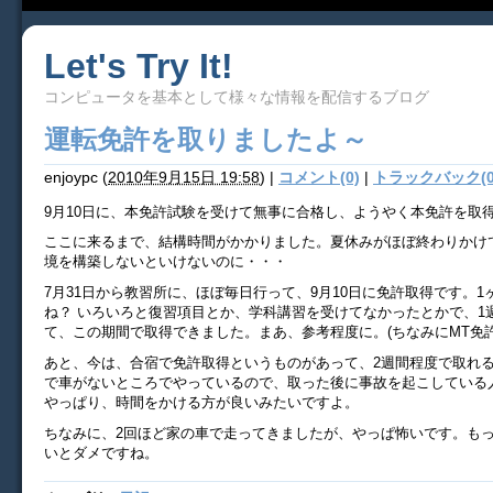
Let's Try It!
コンピュータを基本として様々な情報を配信するブログ
運転免許を取りましたよ～
enjoypc
(
2010年9月15日 19:58
)
|
コメント(0)
|
トラックバック(0
9月10日に、本免許試験を受けて無事に合格し、ようやく本免許を取
ここに来るまで、結構時間がかかりました。夏休みがほぼ終わりかけてま
境を構築しないといけないのに・・・
7月31日から教習所に、ほぼ毎日行って、9月10日に免許取得です。
ね？ いろいろと復習項目とか、学科講習を受けてなかったとかで、1
て、この期間で取得できました。まあ、参考程度に。(ちなみにMT免許
あと、今は、合宿で免許取得というものがあって、2週間程度で取れ
で車がないところでやっているので、取った後に事故を起こしている
やっぱり、時間をかける方が良いみたいですよ。
ちなみに、2回ほど家の車で走ってきましたが、やっぱ怖いです。も
いとダメですね。