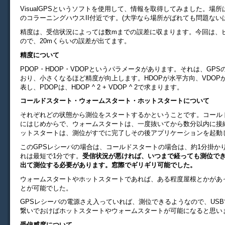
VisualGPSというソフトを使用して、情報を取得してみました。場所
のコラーニングハウスII付近です。(大学なら場所がばれても問題ない
精度は、受信状況によっては数mまでの誤差に収まります。今回は、
ので、20mくらいの誤差が出てます。
精度について
PDOP・HDOP・VDOPというパラメータがあります。それは、GP
おり、小さくなるほど精度が向上します。HDOPが水平方向、VDOP
表し、PDOPは、HDOP ^ 2 + VDOP ^ 2で求まります。
コールドスタート・ウォームスタート・ホットスタートについて
それぞれどの状態から測位をスタートするかということです。コール
にはじめからで、ウォームスタートは、一度抜いてから数分以内に接
ットスタートは、測位がすでに完了しその後アプリケーションを起動
このGPSレシーバの場合は、コールドスタートの場合は、約1分掛か
れは最短で1分です。
受信状況が悪ければ、いつまで経っても測位で
出て測位する必要があります。窓際でギリギリ可能でした。
ウォームスタートやホットスタートであれば、ある程度屋根とかがあ
とが可能でした。
GPSレシーバの電源さえ入っていれば、測位できるようなので、US
繋いでおけばホットスタートやウォームスタートが可能になると思い
受信感度について