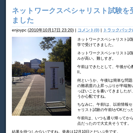
ネットワークスペシャリスト試験を
ました
enjoypc
(
2010年10月17日 23:20
)
|
コメント(0)
|
トラックバック(
ネットワークスペシャリスト試
学で受けてきました。
ネットワークスペシャリスト試
ルが高い。難しすぎ。
午前はできたとして、午後が心
II。
何というか、午後Iは簡単な問題
の難易度の上昇っぷりが半端無
っぽいことを書いてきましたが
うか心配ですね。
ちなみに、午前Iは、以前情報
ャリスト試験の午前IがOKだっ
午前IIは、いつも通り帰ってか
点だったので大丈夫そうです。
結果を待つしかないですね。発表は12月10日とだいぶ先です。