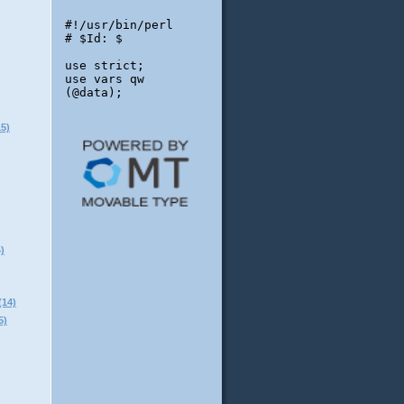
5)
)
14)
)