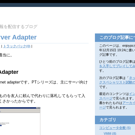
報を配信するブログ
rver Adapter
このブログ記事に
このページは、enjoypcが
)
|
トラックバック(0)
|
年12月15日 19:24に
適当に。
グ記事です。
ひとつ前のブログ記事
を入手してプレイして
す。
Adapter
次のブログ記事は「
ネ
 Ethernet adapterです。PTシリーズは、主にサーバ向け
クスペシャリスト試験
です。
最近のコンテンツは
イ
るものを友人に頼んで代わりに落札してもらって入
スページ
で見られます
くさかったからです。
書かれたものは
アーカ
ージ
で見られます。
カテゴリ
コンピュータ全般 (5)
VMM (8)