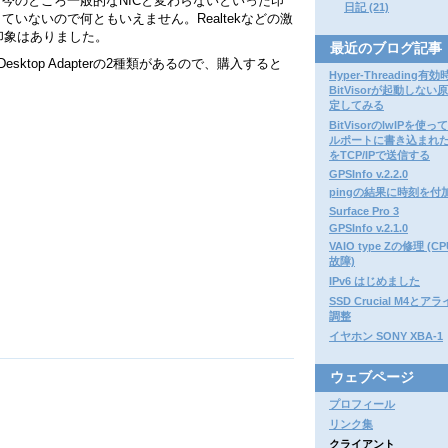
たが、今のところ一般的なNICと変わらないといった印
日記 (21)
いないので何ともいえません。Realtekなどの激
印象はありました。
最近のブログ記事
erとDesktop Adapterの2種類があるので、購入すると
Hyper-Threading有効
BitVisorが起動しない
定してみる
BitVisorのlwIPを使
ルポートに書き込まれ
をTCP/IPで送信する
GPSInfo v.2.2.0
pingの結果に時刻を付
Surface Pro 3
GPSInfo v.2.1.0
VAIO type Zの修理 (
故障)
IPv6 はじめました
SSD Crucial M4と
調整
イヤホン SONY XBA-1
ウェブページ
プロフィール
リンク集
クライアント