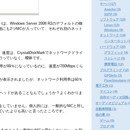
サーバ (17)
Apache (3)
SSTP (9)
ソフトウェア (10)
ndows Server 2008 R2のデフォルトの物
Linux (13)
にも2つNICが入っていて、それぞれ別のネット
Windows (8)
ネットワーク (14)
インターネット (1
ハードウェア (20)
。速度は、CrystalDiskMarkでネットワークドライ
グラフィック (8)
行っていなく、曖昧です。
ストレージ (9)
携帯電話 (12)
用率が99％になっているのに、速度が700Mbpsくら
プログラミング (12)
。
GPSInfo (3)
と同じ速度が表示されましたが、ネットワーク利用率は60％
FlowSimulator (4
電子工作 (1)
マイコン (4)
オーバーヘッドがあることなんでしょうか？よくわかりま
自作オーディオ回路 (
オーディオビジュアル (5
をしていません。個人的には、一般的なNICと対し
自動車関連 (1)
ていたよりも高いと言ったところです。
他の事 (5)
ゲーム (6)
ブログ (8)