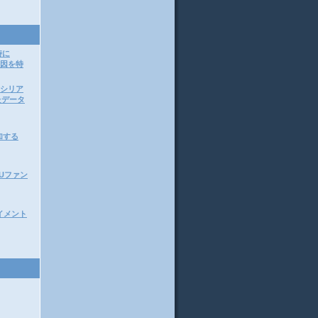
時に
原因を特
ってシリア
たデータ
加する
CPUファン
アライメント