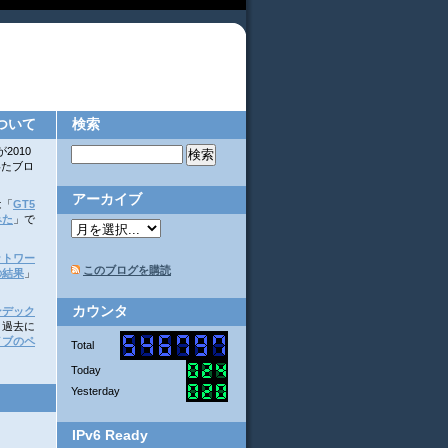
ついて
検索
2010
書いたブロ
アーカイブ
は「
GT5
みた
」で
ットワー
このブログを購読
の結果
」
カウンタ
ンデック
。過去に
イブのペ
Total
Today
Yesterday
IPv6 Ready