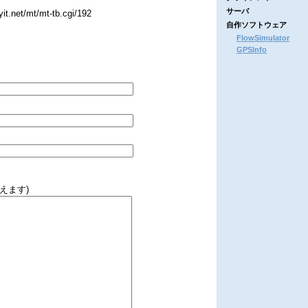
サーバ
.net/mt/mt-tb.cgi/192
自作ソフトウェア
FlowSimulator
GPSInfo
えます)