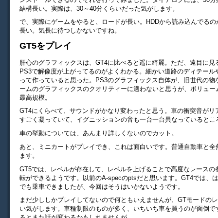
結構長い。実際は、30～40分くらいだった気がします。
で、実際にゲームをやると、ロードが長い。HDDから読み込んでるの
長い。気長に待つしかないですね。
GT5をプレイ
肝心のグラフィックスは、GT4に比べると遥に綺麗。ただ、遠目に見
PS3で解像度が上がってるのがよくわかる。細かい道路のディテール
って作っていると思った。PS3のグラフィックス自体が、旧世代の物
ームのグラフィックスのクオリティーに適わないと思うが、ボリュー
最高規模。
GT4にくらべて、サウンドがかなり変わったと思う。車の衝突音がリ
すごく凝っていて、イグニッションの音も一台一台異なっているとこ
車の挙動については、あんまり詳しくないのでカット。
あと、ミニカートがプレイでき、これは面白いです。普通自動車と全
ます。
GT5では、レベルが存在して、レベルを上げることで高度なレースの
転ができるようです。以前のA-specのptsだと思います。GT4では
でも乗車できましたが、今回はそうはいかないようです。
まだ少ししかプレイしてないので何ともいえませんが、GTモードの
い気がします。車種制限のものが多く、いちいち車を買うのが面倒で
るとまた話が変わるかもしれませんが。