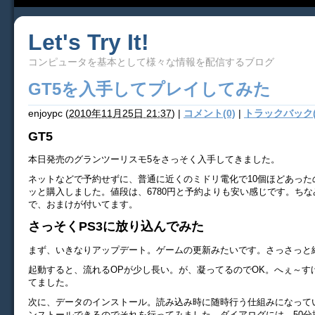
Let's Try It!
コンピュータを基本として様々な情報を配信するブログ
GT5を入手してプレイしてみた
enjoypc
(
2010年11月25日 21:37
)
|
コメント(0)
|
トラックバック(
GT5
本日発売のグランツーリスモ5をさっそく入手してきました。
ネットなどで予約せずに、普通に近くのミドリ電化で10個ほどあった
ッと購入しました。値段は、6780円と予約よりも安い感じです。ち
で、おまけが付いてます。
さっそくPS3に放り込んでみた
まず、いきなりアップデート。ゲームの更新みたいです。さっさっと
起動すると、流れるOPが少し長い。が、凝ってるのでOK。へぇ～す
てました。
次に、データのインストール。読み込み時に随時行う仕組みになって
ンストールできるのでそれを行ってみました。ダイアログには、50分