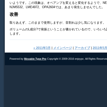
いようです。この現象は、オペアンプを変えると変化するようで、NE5
NJM5532、LME4972、OPA2604では、あまり発生しませんでした。
改善
取りあえず、このままで使用しますが、音割れは少し気になります。
ボリュームのL成分?で発振ということが書かれているので、いろいろ
します。
« 2011年3月
|
メインページ
|
アーカイブ
|
2011年5月
Powered by
Movable Type Pro
Copyright © 2009-2016 enjoypc. All Rights Reserve