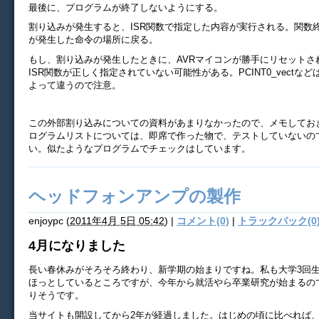
最後に、プログラムが終了しないようにする。
割り込みが発生すると、ISR関数で指定した内容が実行される。関数
が発生した命令の場所に戻る。
もし、割り込みが発生したときに、AVRマイコンが勝手にリセットさ
ISR関数が正しく指定されていない可能性がある。PCINT0_vectなど
よって違うので注意。
この外部割り込みについての資料があまりなかったので、メモしてお
ログラムリストについては、即席で作った物で、テストしていないの
い。似たようなプログラムでチェックはしています。
ヘッドフォンアンプの製作
enjoypc
(
2011年4月 5日 05:42
)
|
コメント(0)
|
トラックバック(0
4月になりました
長い春休みがそろそろ終わり、新学期の始まりですね。私も大学3回
ほっとしているところですが、今年から就活やら卒業研究が始まるの
りそうです。
当サイトも開設してから2年が経過しました。はじめの頃に比べれば