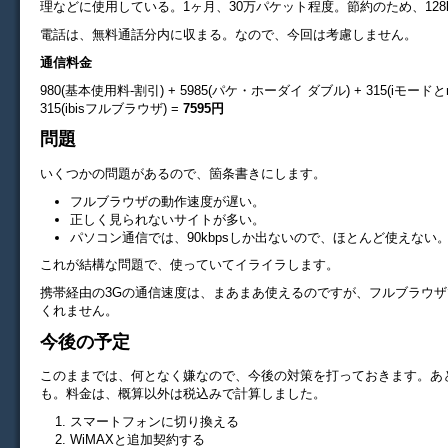
理などに使用している。1ヶ月、30万パケット程度。節約のため、128
電話は、無料通話分内に収まる。なので、今回は考慮しません。
通信料金
980(基本使用料-割引) + 5985(パケ・ホーダイ ダブル) + 315(iモードとmo
315(ibisフルブラウザ) =
7595円
問題
いくつかの問題があるので、箇条書きにします。
フルブラウザの動作速度が遅い。
正しく見られないサイトが多い。
パソコン通信では、90kbpsしか出ないので、ほとんど使えない
これが結構な問題で、使っていてイライラします。
携帯経由の3Gの通信速度は、まあまあ使えるのですが、フルブラウ
くれません。
今後の予定
このままでは、何となく嫌なので、今後の対策を打っておきます。あ
も。料金は、概算以外は税込みで計算しました。
スマートフォンに切り換える
WiMAXと追加契約する