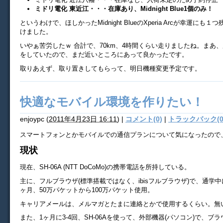
ミドリ電化 東近江・・・在庫あり、Midnight Blue1個のみ！
というわけで、ほしかったMidnight BlueのXperia Arcが幸運にも
けました。
いやぁ苦労したｗ 合計で、70km、4時間くらい走りましたね。まあ
をしていたので、まだ近いところにあって良かったです。
取りあえず、取り置きしてもらって、明日機種変更予定です。
快適なモバイル環境を作りたい！
enjoypc
(
2011年4月23日 16:11
)
|
コメント(0)
|
トラックバック(0
スマートフォンとかモバイルでの通信プランについて気になったので
現状
現在、SH-06A (NTT DoCoMo)の携帯電話を所持している。
主に、フルブラウザ(標準搭載ではなく、ibisフルブラウザ)で、通学
ヶ月、50万パケットから100万パケット使用。
キャリアメールは、メルマガとたまに連絡とかで使用するくらい。無
また、1ヶ月に3-4回、SH-06Aを使って、外部機器(パソコン)で、ブ