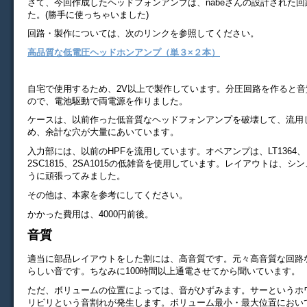
さて、今回作成したヘッドフォンアンプは、nabeさんの設計された
た。(勝手に使っちゃいました)
回路・製作については、次のリンクを参照してください。
高品質な低電圧ヘッドホンアンプ（単３×２本）
自宅で使用するため、2V以上で製作しています。分圧回路を作ると音
ので、電池駆動で両電源を作りました。
ケースは、以前作った低音質なヘッドフォンアンプを破壊して、流用
め、余計な穴が大量にあいています。
入力部には、以前のHPFを流用しています。オペアンプは、LT1364
2SC1815、2SA1015の低雑音を使用しています。レイアウトは、シ
うに頑張ってみました。
その他は、本家を参考にしてください。
かかった費用は、4000円前後。
音質
適当に部品レイアウトをした割には、高音質です。元々高音質な回路
らしい音です。ちなみに100時間以上通電させてから聞いています。
ただ、ボリュームの位置によっては、音がひずみます。サーというホ
リビリという音割れが発生します。ボリューム最小・最大位置におい