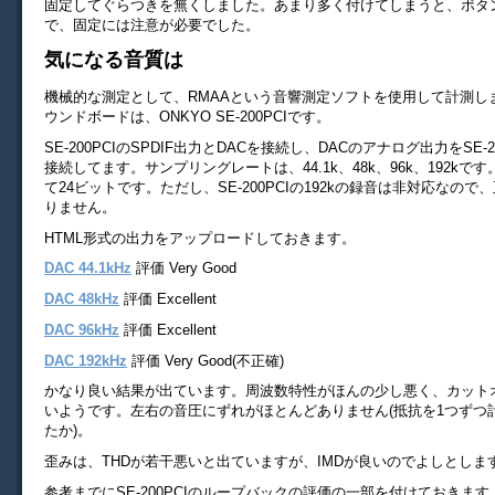
固定してぐらつきを無くしました。あまり多く付けてしまうと、ボタ
で、固定には注意が必要でした。
気になる音質は
機械的な測定として、RMAAという音響測定ソフトを使用して計測し
ウンドボードは、ONKYO SE-200PCIです。
SE-200PCIのSPDIF出力とDACを接続し、DACのアナログ出力をSE-200P
接続してます。サンプリングレートは、44.1k、48k、96k、192kで
て24ビットです。ただし、SE-200PCIの192kの録音は非対応なの
りません。
HTML形式の出力をアップロードしておきます。
DAC 44.1kHz
評価 Very Good
DAC 48kHz
評価 Excellent
DAC 96kHz
評価 Excellent
DAC 192kHz
評価 Very Good(不正確)
かなり良い結果が出ています。周波数特性がほんの少し悪く、カット
いようです。左右の音圧にずれがほとんどありません(抵抗を1つずつ
たか)。
歪みは、THDが若干悪いと出ていますが、IMDが良いのでよしとしま
参考までにSE-200PCIのループバックの評価の一部を付けておきます