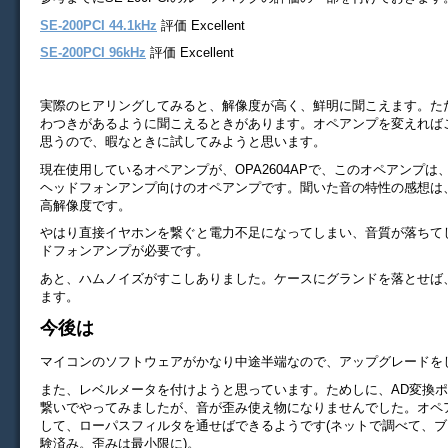
SE-200PCI 44.1kHz
評価 Excellent
SE-200PCI 96kHz
評価 Excellent
実際のヒアリングしてみると、解像度が高く、鮮明に聞こえます。た
わつきがあるように聞こえるときがあります。オペアンプを変えれば
思うので、暇なときに試してみようと思います。
現在使用しているオペアンプが、OPA2604APで、このオペアンプは
ヘッドフォンアンプ向けのオペアンプです。聞いた音の特性の感想は
高解像度です。
やはり直接イヤホンを繋ぐと電力不足になってしまい、音質が落ちて
ドフォンアンプが必要です。
あと、ハムノイズがすこしありました。ケースにグランドを落とせば
ます。
今後は
マイコンのソフトウェアがかなり中途半端なので、アップグレードを
また、レベルメータを付けようと思っています。ためしに、AD変換
繋いでやってみましたが、音が歪み使え物になりませんでした。オペ
して、ローパスフィルタを通せばできるようです(ネットで調べて、
験済み。歪みは最小限に)。