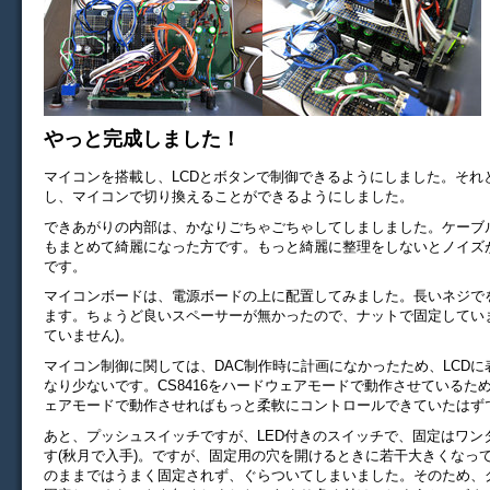
やっと完成しました！
マイコンを搭載し、LCDとボタンで制御できるようにしました。それ
し、マイコンで切り換えることができるようにしました。
できあがりの内部は、かなりごちゃごちゃしてしましました。ケーブ
もまとめて綺麗になった方です。もっと綺麗に整理をしないとノイズ
です。
マイコンボードは、電源ボードの上に配置してみました。長いネジで
ます。ちょうど良いスペーサーが無かったので、ナットで固定してい
ていません)。
マイコン制御に関しては、DAC制作時に計画になかったため、LCD
なり少ないです。CS8416をハードウェアモードで動作させているた
ェアモードで動作させればもっと柔軟にコントロールできていたはず
あと、プッシュスイッチですが、LED付きのスイッチで、固定はワン
す(秋月で入手)。ですが、固定用の穴を開けるときに若干大きくなっ
のままではうまく固定されず、ぐらついてしまいました。そのため、