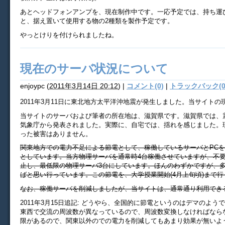
あとヘッドフォンアンプを、現在制作中です。一応予定では、持ち運
と、据え置いて使用する物の2種類を製作予定です。
やっとけりを付けられましたね。
現在のサーバ状況について
enjoypc
(
2011年3月14日 20:12
)
|
コメント(0)
|
トラックバック(0
2011年3月11日に東北地方太平洋沖地震が発生しました。当サイト
当サイトのサーバおよび筆者の所在地は、滋賀県です。滋賀県では、
気象庁から発表されました。実際に、自宅では、揺れを感じました。
った被害はありません。
関東地方での電力不足による節電として、稼働しているサーバとPC
としています。当方物理サーバを通常時4台稼働させていますが、不
止し、最低限の物理サーバ3台にしています。ほんのわずかですが、
ばと思い行っています。この節電を、大学授業開始(4月上旬頃)まで
なお、稼働サーバを削減しましたが、当サイトは、通常通り利用でき
2011年3月15日追記: どうやら、全国的に節電というのはデマのよう
東西で交流の周波数が異なっているので、周波数変換しなければなら
限があるので、関東以外のでの電力を削減してもあまり効果が無いよ