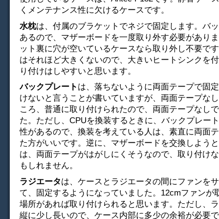
くメンテナンス性に欠けるケースです。
水枕
は、付属のブラケットでネジで固定します。バッ
あるので、マザーボードを一度取り外す必要があります
ット裏に穴が空いているケースなら取り外し不要です。
はそれほど大きくないので、大きいヒートシンクを付
り付けはしやすいと思います。
バックプレート
は、落ちないように両面テープで固定
けないと言うことが書いていますが、両面テープなし
ころ、普通に取り付けられたので、両面テープなしで
た。ただし、CPUを換装するときに、バックプレー
性があるので、換装を考えている人は、素直に両面テ
た方がいいです。逆に、マザーボードを交換しようと
は、両面テープがはがしにくそうなので、取り付けな
もしれません。
ラジエータ
は、ケースとラジエータの間にファンをサ
て、固定するようになっていました。12cmファンが
場所があれば取り付けられると思います。ただし、ラ
縦に少し長いので、ケース内部に多少の余裕が必要で