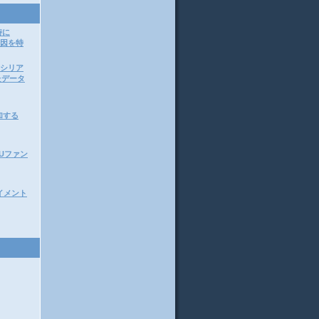
時に
原因を特
ってシリア
たデータ
加する
CPUファン
アライメント