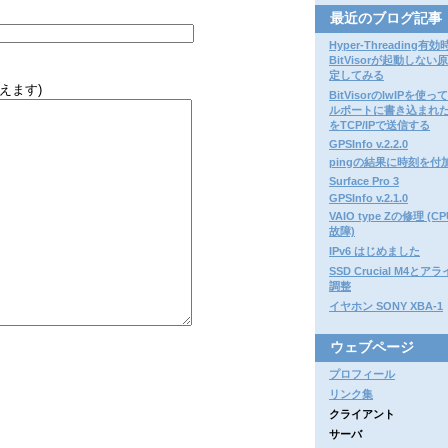
最近のブログ記事
Hyper-Threading有効
BitVisorが起動しない
定してみる
えます)
BitVisorのlwIPを使
ルポートに書き込まれ
をTCP/IPで送信する
GPSInfo v.2.2.0
pingの結果に時刻を付
Surface Pro 3
GPSInfo v.2.1.0
VAIO type Zの修理 (
故障)
IPv6 はじめました
SSD Crucial M4と
調整
イヤホン SONY XBA-1
ウェブページ
プロフィール
リンク集
クライアント
サーバ