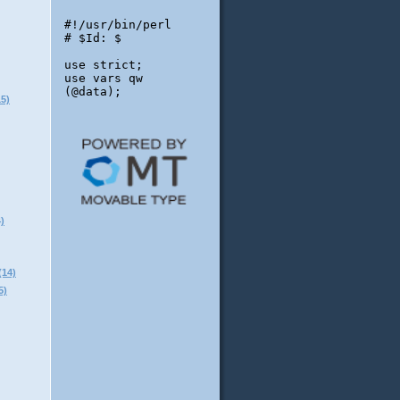
5)
)
14)
)