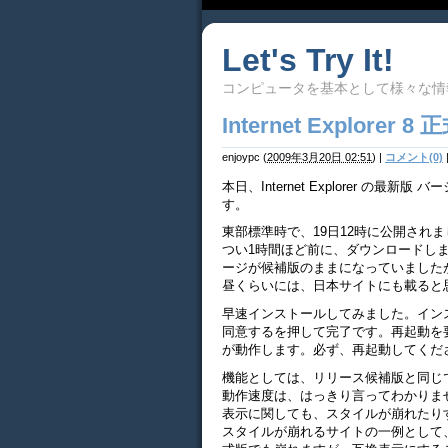
Let's Try It!
コンピュータを基本として様々な情
Internet Explorer
enjoypc
(
2009年3月20日 02:51
)
|
コメント(0)
本日、Internet Explorer の最
す。
東部標準時で、19日12時に公開され
つい1時間ほど前に、ダウンロードし
ージが候補版のままになっていました
昼くらいには、日本サイトにも載ると
早速インストールしてみました。イン
同意するを押して完了です。再起動を
が動作します。必ず、再起動してくだ
機能としては、リリース候補版と同じ
動作速度は、はっきり言ってわかりま
表示に関しても、スタイルが崩れたり
スタイルが崩れるサイトの一例として