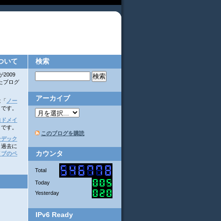
ついて
検索
2009
いたブログ
アーカイブ
は「
ノー
」です。
自ドメイ
」です。
このブログを購読
ンデック
。過去に
カウンタ
イブのペ
Total
Today
Yesterday
IPv6 Ready