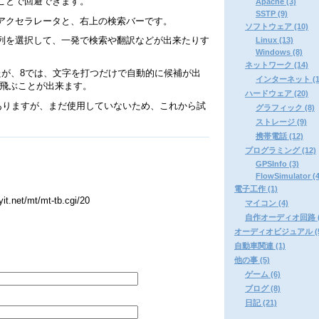
ことで回避できます。
Apache (3)
SSTP (9)
アクセラレータと、右上の検索バーです。
ソフトウェア (10)
字列を選択して、一発で検索や翻訳などが出来たりす
Linux (13)
Windows (8)
ネットワーク (14)
たが、8では、文字を打つだけで自動的に候補が出
インターネット (1
発で飛ぶことが出来ます。
ハードウェア (20)
がありますが、まだ使用していないため、これから試
グラフィック (8)
ストレージ (9)
携帯電話 (12)
プログラミング (12)
GPSInfo (3)
FlowSimulator (4
電子工作 (1)
net/mt/mt-tb.cgi/20
マイコン (4)
自作オーディオ回路 (
オーディオビジュアル (5
自動車関連 (1)
他の事 (5)
ゲーム (6)
ブログ (8)
日記 (21)