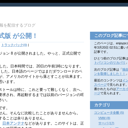
報を配信するブログ
 8 正式版 が公開！
このブログ記事に
このページは、enjoypcが
|
トラックバック(0)
|
年3月20日 02:51に書
記事です。
新版 バージョン 8 が公開されました。やっと、正式公開で
ひとつ前のブログ記事
トパソコンのリカバリ
ました。日本時間では、20日の午前1時になります。
次のブログ記事は「
独
ました。日本語のページではまだダウンロードのペ
ンを取得しました！！
が、アメリカのサイトから落とすことが出来ます。
最近のコンテンツは
イ
思います。
スページ
で見られます
書かれたものは
アーカ
ストールは特に、これと要って難しくなく、次へ、
ージ
で見られます。
要求され、再起動するまでは以前のバージョンのIE
さい。
カテゴリ
です。
コンピュータ全般 (5)
せん。そんなに比較したことがありませんから。
することは余りありません。
VMM (8)
、
日本アンテナ
などがあります。このサイトは、正
サーバ (17)