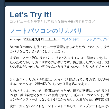
Let's Try It!
コンピュータを基本として様々な情報を配信するブログ
ノートパソコンのリカバリ
enjoypc
(
2009年3月19日 18:18
)
|
コメント(0)
|
トラックバック(0
Active Directory を使った ユーザ管理をはじめたため、ついでに、
カバリをして、きれいにしようと思う。
まずは、ノートPCのリカバリ。リカバリをするのは、初めてである。
たったのだが、リカバリするのが早いです。俺が触ったマシンは、大
システムがいかれる。何でなんだろう？まあいい、とりあえずノート
とりあえず、リカバリ領域は、とっくに削除されているので、DVDを
する。データは、2層のDVDにしっかり書き込んである。
リカバリには、そこそこ時間はかかったが、最初の状態にしっかりと
PCは、結構自動化されていて便利ですな－。前のメーカマシンは、
ョンをインストールしないといけなかったり、大変だった。(9年ほど前
次に、要らないソフトをアンインストールして、アップデートを掛け