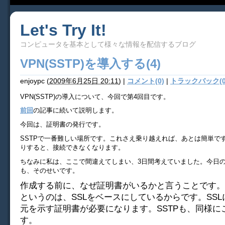
Let's Try It!
コンピュータを基本として様々な情報を配信するブログ
VPN(SSTP)を導入する(4)
enjoypc
(
2009年6月25日 20:11
)
|
コメント(0)
|
トラックバック(0
VPN(SSTP)の導入について、今回で第4回目です。
前回
の記事に続いて説明します。
今回は、証明書の発行です。
SSTPで一番難しい場所です。これさえ乗り越えれば、あとは簡単で
りすると、接続できなくなります。
ちなみに私は、ここで間違えてしまい、3日間考えていました。今日
も、そのせいです。
作成する前に、なぜ証明書がいるかと言うことです。そ
というのは、SSLをベースにしているからです。SS
元を示す証明書が必要になります。SSTPも、同様に
す。