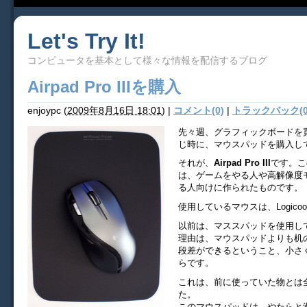
Let's Try It!
コンピュータを基本として様々な情報を配信するブログ
Airpad Pro IIIを購入
enjoypc
(
2009年8月16日 18:01
)
|
コメント(0)
|
トラックバック(0
先々週、グラフィックボードを
じ時に、マウスパッドを購入し
それが、
Airpad Pro III
です。こ
は、ゲームをやる人や高解像度
る人向けに作られたものです。
使用しているマウスは、Logicoo
以前は、マススパッドを使用し
理由は、マウスパッドよりも机
段差ができるということ、小さ
らです。
これは、前に使っていた物とは
た。
このマウスパッドは、やたらと