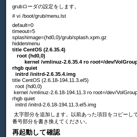
grubローダの設定をします。
# vi /boot/grub/menu.lst
default=0
timeout=5
splashimage=(hd0,0)/grub/splash.xpm.gz
hiddenmenu
title CentOS (2.6.35.4)
root (hd0,0)
kernel /vmlinuz-2.6.35.4 ro root=/dev/VolGro
rhgb quiet
initrd /initrd-2.6.35.4.img
title CentOS (2.6.18-194.11.3.el5)
root (hd0,0)
kernel /vmlinuz-2.6.18-194.11.3 ro root=/dev/VolGrou
rhgb quiet
initrd /initrd-2.6.18-194.11.3.el5.img
太字部分を追加します。以前あった項目をコピーし
番号部分を書き換えてください。
再起動して確認