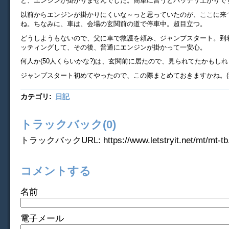
と、エンジンが掛かりませんでした。簡単に言うとバッテリ上がりで
以前からエンジンが掛かりにくいな～っと思っていたのが、ここに来
ね。ちなみに、車は、会場の玄関前の道で停車中。超目立つ。
どうしようもないので、父に車で救護を頼み、ジャンプスタート。到着
ッティングして、その後、普通にエンジンが掛かって一安心。
何人か(50人くらいかな?)は、玄関前に居たので、見られてたかもし
ジャンプスタート初めてやったので、この際まとめておきますかね。(
カテゴリ
:
日記
トラックバック(0)
トラックバックURL: https://www.letstryit.net/mt/mt-tb.
コメントする
名前
電子メール