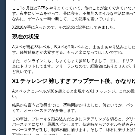
ここ1ヶ月ほどGT5をやりまくっていて、他のことが全くできていな
す。夜中にゲームをやって、昼に寝る、不規則スタイルな生活に鳴っ
なみに、ゲームを一時中断して、この記事を書いています。
X2010が手に入ったので、その記念に記事にしてみました。
現在の状況
Aスペが現在33レベル、Bスペが10レベルと、まぁまぁやり込みまし
す。経験値稼ぎが大変すぎる。もっと楽になってほしいですね。
また、オンラインにも、ちょくちょく参加してまして、主に、ドリフ
当にドリフトしてます。フリーランなので、経験値はありませんが、
ど良いです。
X1 チャレンジ 難しすぎ アップデート後、かなり
Aスペックにレベルが30を超えると出現するX1 チャレンジ。これの
い。
結果から言うと取得までに、25時間掛かりました。何というか、パッ
くて、オーバーステアが多発します。
この車は、ブレーキを踏み込んだときにステアリングを切ると、グリ
バーステアになり、最悪スピンします。低速時からアクセルを踏み込
ーバーステアが生じ、制御不能に陥ります。そして、縁石に乗り上げ