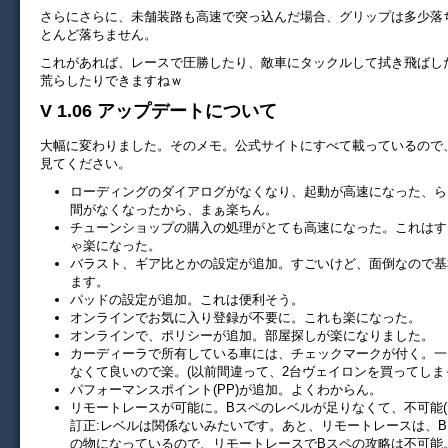
さらにさらに、未舗装路も高速で突っ込んだ場合、グリップは多少落
とんど落ちません。
これがあれば、レースで圧勝したり、敵車にタックルして拭き飛ばし
荒らしたりできますねｗ
V 1.06 アップデートについて
大幅に変わりました。そのメモ。公式サイトにすべて載っているので
見てください。
ローディングのダイアログがなくなり、起動が高速になった、ら
間がなくなったから、まぁ楽ちん。
チューンショップの購入の処理がとても高速になった。これはす
ゃ楽になった。
バラスト、ギア比とかの設定が追加。すごいけど、面倒なので基
ます。
パッドの設定が追加。これは便利そう。
オンラインでお気に入り登録が不要に。これも楽になった。
オンラインで、ポリシーが追加。部屋探しが楽になりました。
カーディーラで所有している車には、チェックマークが付く。一
なくて良いので楽。(以前間違って、2台ヴェイロンを買ってしま
パフォーマンスポイント(PP)が追加。よくわからん。
リモートレースが可能に。Bスペのレベルが足りなくて、不可能(1
訂正:レベルは関係ないみたいです。あと、リモートレースは、
の物になっているので、リモートレースでBスペの攻略は不可能