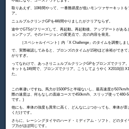
不能になり、コースアウトします。
取りあえず、10時間やって、一番難易度が低いモンツァサーキットを
ア。
ニュルブルクリンクGPを4時間やりましたがクリアならず。
途中でGT5がフリーズして、再起動。再起動後、アップデートがある
ョンアップ。そのバージョンの変更点で、次の内容を発見。
［スペシャルイベント］内「X Challenge」のタイムを調整しま
で、実際確認してみると、ブロンズのタイムが15秒ほど余裕ができて
がりすぎ。
ってなわけで、あっさりニュルブルクリンクGPをブロンズでクリア
キットも1時間で、ブロンズでクリア。こうしてようやく X2010(旧:X1
た。
この車凄いですね。馬力が1500PSと半端ないし、最高速度が507km/
際の速度は、何もなしの直線コースで450km/h、スリップ使って480-50
です。)
他にも、車体の強度も異常に高く、どんなにぶつかっても、車体が歪
くだけです。
さらに、レーシングタイヤのハード・ミディアム・ソフト、どのタイ
プ力がほぼ同じです。