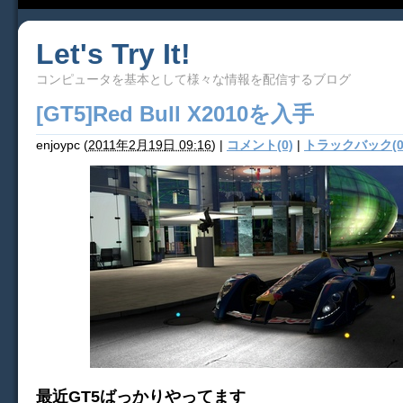
Let's Try It!
コンピュータを基本として様々な情報を配信するブログ
[GT5]Red Bull X2010を入手
enjoypc
(
2011年2月19日 09:16
)
|
コメント(0)
|
トラックバック(0
最近GT5ばっかりやってます