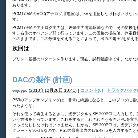
あります。
PCM1794AのVCC(アナログ用電源)は、5Vを用意しなければいけな
す。
PCM1794Aのアナログ出力は、差動出力電流駆動なので、その変換
す。右側のオペアンプ群で行っています。この回路の抵抗値、静電容
トのままです。この数値を変えることによって、出力の電圧?を変え
次回は
プリント基板のパターンを作ります。現在、試行錯誤中です。なかな
DACの製作 (計画)
enjoypc
(
2010年12月26日 10:41
)
|
コメント(0)
|
トラックバック(
PS3のアップサンプリングは、非常に綺麗になると、このブログに書
ったような。
それを使って再生するときに、光デジタルをSE-200PCIに入力して
いう方法をとっています。これをすると、わざわざうるさいPCを立
けっぱなししなければいけません。しかも、SE-200PCIは、光デジ
グレートが96kHzなので、PS3の最高出力の176.4kHzを入力するこ