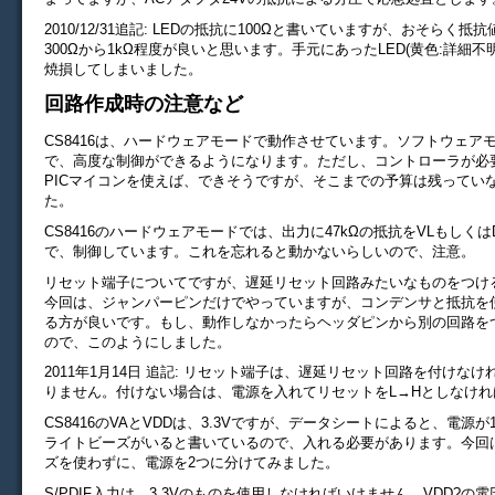
2010/12/31追記: LEDの抵抗に100Ωと書いていますが、おそらく
300Ωから1kΩ程度が良いと思います。手元にあったLED(黄色:詳細不
焼損してしまいました。
回路作成時の注意など
CS8416は、ハードウェアモードで動作させています。ソフトウェア
で、高度な制御ができるようになります。ただし、コントローラが必要
PICマイコンを使えば、できそうですが、そこまでの予算は残ってい
た。
CS8416のハードウェアモードでは、出力に47kΩの抵抗をVLもしくは
で、制御しています。これを忘れると動かないらしいので、注意。
リセット端子についてですが、遅延リセット回路みたいなものをつけ
今回は、ジャンパーピンだけでやっていますが、コンデンサと抵抗を
る方が良いです。もし、動作しなかったらヘッダピンから別の回路を
ので、このようにしました。
2011年1月14日 追記: リセット端子は、遅延リセット回路を付けな
りません。付けない場合は、電源を入れてリセットをL→Hとしなけれ
CS8416のVAとVDDは、3.3Vですが、データシートによると、電源
ライトビーズがいると書いているので、入れる必要があります。今回
ズを使わずに、電源を2つに分けてみました。
S/PDIF入力は、3.3Vのものを使用しなければいけません。VDD?の