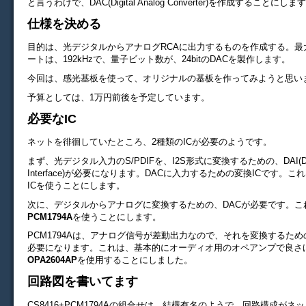
と言うわけで、DAC(Digital Analog Converter)を作成することにしま
仕様を決める
目的は、光デジタルからアナログRCAに出力するものを作成する。最
ートは、192kHzで、量子ビット数が、24bitのDACを製作します。
今回は、感光基板を使って、オリジナルの基板を作ってみようと思い
予算としては、1万円前後を予定しています。
必要なIC
ネットを徘徊していたところ、2種類のICが必要のようです。
まず、光デジタル入力のS/PDIFを、I2S形式に変換するための、DAI(Digia
Interface)が必要になります。DACに入力するための変換ICです。こ
ICを使うことにします。
次に、デジタルからアナログに変換するための、DACが必要です。こ
PCM1794A
を使うことにします。
PCM1794Aは、アナログ信号が差動出力なので、それを変換するた
必要になります。これは、基本的にオーディオ用のオペアンプで良さ
OPA2604AP
を使用することにしました。
回路図を書いてます
CS8416+PCM1794Aの組合せは、結構有名のようで、回路構成がネ