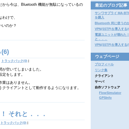
ら今は、Bluetooth 機能が無駄になっているの
最近のブログ記事
サンワサプライ MA-BTH
なわけで、
を購入
Bluetooth 何に使うの
ばいいのか？
VPN(SSTP)を導入する(
電源ユニットが壊れた！
と．．．
VPN(SSTP)を導入する(
(6)
ウェブページ
|
トラックバック(0)
|
プロフィール
間が空いてしまいました。
リンク集
設定をします。
クライアント
サーバ
作業はありません。
TP) クライアントとして動作するようになります。
自作ソフトウェア
FlowSimulator
GPSInfo
！ それと．．．
トラックバック(0)
|