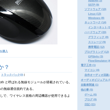
Apache (3)
SSTP (9)
ソフトウェア (10)
Linux (13)
Windows (8)
ネットワーク (14)
インターネット (1
ハードウェア (20)
グラフィック (8)
ストレージ (9)
携帯電話 (12)
 を購入
プログラミング (12)
GPSInfo (3)
FlowSimulator (4
電子工作 (1)
のか？
マイコン (4)
|
トラックバック(0)
|
自作オーディオ回路 (
オーディオビジュアル (5
ooth と呼ばれる無線モジュールが搭載されている。
自動車関連 (1)
るための無線通信規約である。
他の事 (5)
ゲーム (6)
なしで、ワイヤレス規格の周辺機器が使用できるよ
ブログ (8)
日記 (21)