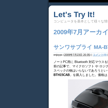
Let's Try It!
コンピュータを基本として様々な情
2009年7月アーカ
サンワサプライ MA-BT
enjoypc
(
2009年7月23日 20:35
)
|
コメント(0)
ノートPC用に Bluetooth 対応マウ
前の記事で、マイクロソフト や ロジ
スペックの物はいらないであろうとい
BTH15CAB
」を購入しました。価格は、