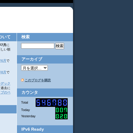
ついて
検索
年7月
に
新しい順
アーカイブ
年6月
で
年8月
で
このブログを購読
ンデック
。過去に
カウンタ
イブのペ
Total
Today
Yesterday
IPv6 Ready