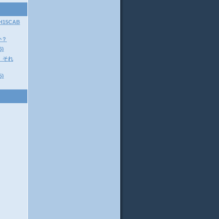
15CAB
か？
6)
 それ
5)