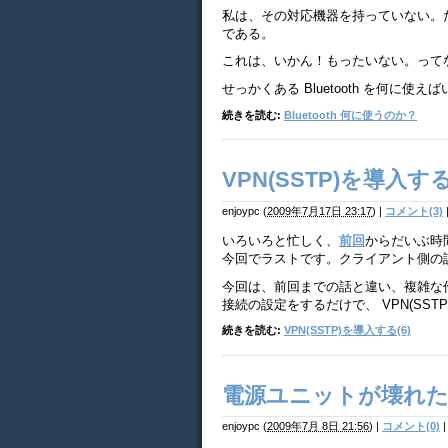
私は、その対応機器を持っていない。だか
である。
これは、いかん！もったいない。って
せっかくある Bluetooth を何に使え
続きを読む:
Bluetooth 何に使うのか？
VPN(SSTP)を導入する
enjoypc
(
2009年7月17日 23:17
)
|
コメント(3)
いろいろと忙しく、
前回
からだいぶ時
今回でラストです。クライアント側の
今回は、前回までの話と違い、複雑な
接続の設定をするだけで、 VPN(SS
続きを読む:
VPN(SSTP)を導入する(6)
電源ユニットが壊れた
enjoypc
(
2009年7月 8日 21:56
)
|
コメント(0)
|