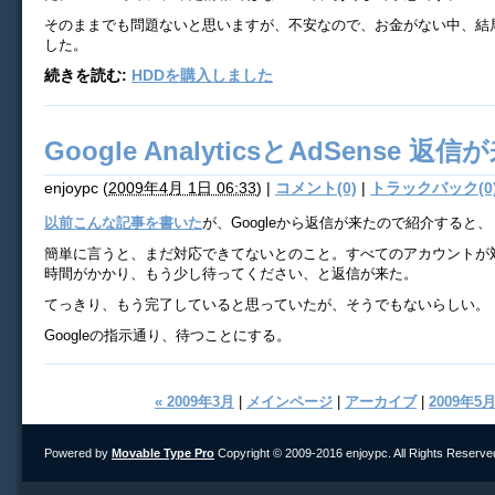
そのままでも問題ないと思いますが、不安なので、お金がない中、結局
した。
続きを読む:
HDDを購入しました
Google AnalyticsとAdSense 返信
enjoypc
(
2009年4月 1日 06:33
)
|
コメント(0)
|
トラックバック(0
以前こんな記事を書いた
が、Googleから返信が来たので紹介すると、
簡単に言うと、まだ対応できてないとのこと。すべてのアカウントが
時間がかかり、もう少し待ってください、と返信が来た。
てっきり、もう完了していると思っていたが、そうでもないらしい。
Googleの指示通り、待つことにする。
« 2009年3月
|
メインページ
|
アーカイブ
|
2009年5月
Powered by
Movable Type Pro
Copyright © 2009-2016 enjoypc. All Rights Reserve