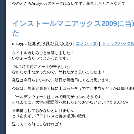
今のところAnalyticsのデータはないです。統合したところなんで、
インストールマニアックス2009に
た
enjoypc
(
2009年4月27日 19:27
)
|
コメント(0)
|
トラックバック(0
タイトル通りみごと当選しました！
いやぁ～当たってよかったです。
つい1時間前にメールが来ました。
なかなか来なかったので、外れたかと思いましたよ！
発送は今日らしいので、明日か明後日にくると思います。
今回は、募集定員を大幅に上回ったそうです。本当かどうかは知りま
ゴールデンウィークはこれで時間がつぶれそうです。
それまでに、大学の宿題等を終わらせておかないといけませんねｗ
下準備もしておかないといけません。
とりあえず、IPアドレスと置き場所の確保。
送ってくる前にしなければ！