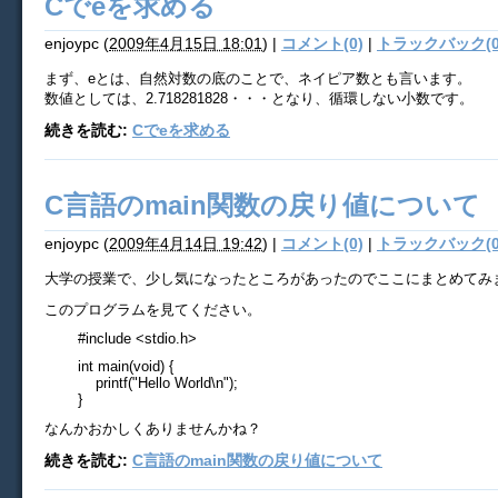
Cでeを求める
enjoypc
(
2009年4月15日 18:01
)
|
コメント(0)
|
トラックバック(0
まず、eとは、自然対数の底のことで、ネイピア数とも言います。
数値としては、2.718281828・・・となり、循環しない小数です。
続きを読む:
Cでeを求める
C言語のmain関数の戻り値について
enjoypc
(
2009年4月14日 19:42
)
|
コメント(0)
|
トラックバック(0
大学の授業で、少し気になったところがあったのでここにまとめてみ
このプログラムを見てください。
#include <stdio.h>
int main(void) {
printf("Hello World\n");
}
なんかおかしくありませんかね？
続きを読む:
C言語のmain関数の戻り値について