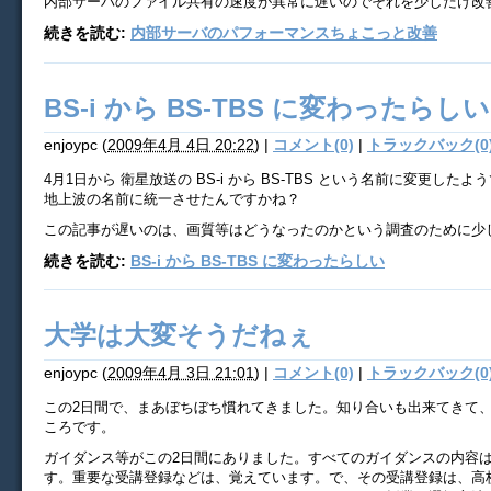
内部サーバのファイル共有の速度が異常に遅いのでそれを少しだけ改
続きを読む:
内部サーバのパフォーマンスちょこっと改善
BS-i から BS-TBS に変わったらしい
enjoypc
(
2009年4月 4日 20:22
)
|
コメント(0)
|
トラックバック(0
4月1日から 衛星放送の BS-i から BS-TBS という名前に変更したよ
地上波の名前に統一させたんですかね？
この記事が遅いのは、画質等はどうなったのかという調査のために少
続きを読む:
BS-i から BS-TBS に変わったらしい
大学は大変そうだねぇ
enjoypc
(
2009年4月 3日 21:01
)
|
コメント(0)
|
トラックバック(0
この2日間で、まあぼちぼち慣れてきました。知り合いも出来てきて
ころです。
ガイダンス等がこの2日間にありました。すべてのガイダンスの内容
す。重要な受講登録などは、覚えています。で、その受講登録は、高